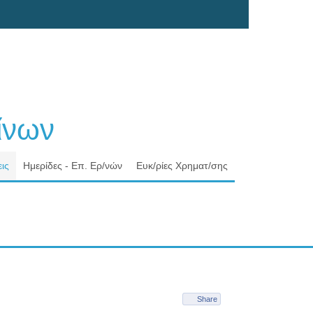
νων
ις
Ημερίδες - Επ. Ερ/νών
Ευκ/ρίες Χρηματ/σης
Share