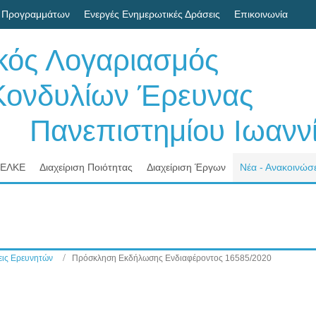
 Προγραμμάτων
Ενεργές Ενημερωτικές Δράσεις
Επικοινωνία
ικός Λογαριασμός
δυλίων Έρευνας
νεπιστημίου Ιωαννί
 ΕΛΚΕ
Διαχείριση Ποιότητας
Διαχείριση Έργων
Νέα - Ανακοινώσε
ις Ερευνητών
Πρόσκληση Εκδήλωσης Ενδιαφέροντος 16585/2020