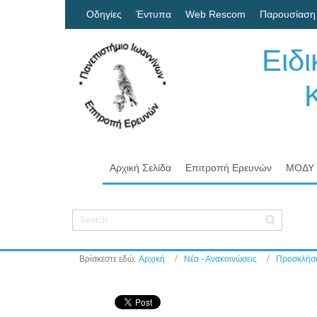
Οδηγίες
Έντυπα
Web Rescom
Παρουσίαση
Ειδ
Κον
Πα
Αρχική Σελίδα
Επιτροπή Ερευνών
ΜΟΔΥ
Βρίσκεστε εδώ:
Αρχική
Νέα - Ανακοινώσεις
Προσκλήσε