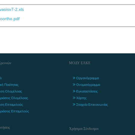
vasisv7-2.xls
oortho.pdf
Ερευνών
ΜΟΔΥ ΕΛΚΕ
λ
Οργανόγραμμα
ική Ποιότητας
Ονοματόγραμμα
ση Ολομέλειας
Εγκαταστάσεις
ριάσεις Ολομέλειας
Χάρτης
ση Επταμελούς
Στοιχεία Επικοινωνίας
ριάσεις Επταμελούς
τήσεις
Χρήσιμοι Σύνδεσμοι