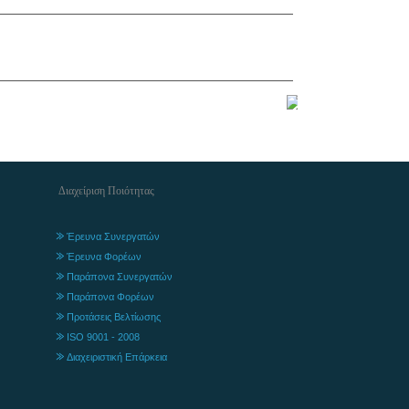
Διαχείριση Ποιότητας
Έρευνα Συνεργατών
Έρευνα Φορέων
Παράπονα Συνεργατών
Παράπονα Φορέων
Προτάσεις Βελτίωσης
ISO 9001 - 2008
Διαχειριστική Επάρκεια