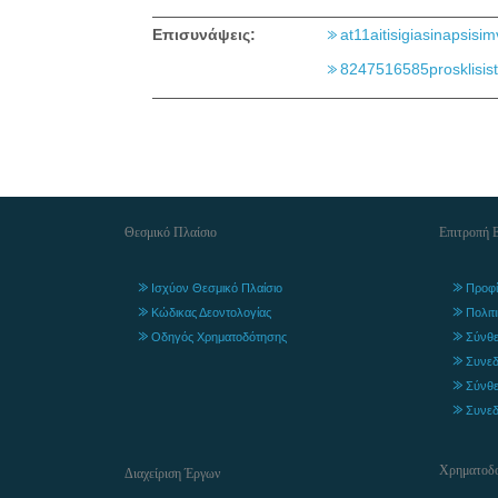
Επισυνάψεις:
at11aitisigiasinapsisim
8247516585prosklisist
Θεσμικό Πλαίσιο
Επιτροπή 
Ισχύον Θεσμικό Πλαίσιο
Προφί
Κώδικας Δεοντολογίας
Πολιτ
Οδηγός Χρηματοδότησης
Σύνθε
Συνεδ
Σύνθε
Συνεδ
Χρηματοδο
Διαχείριση Έργων