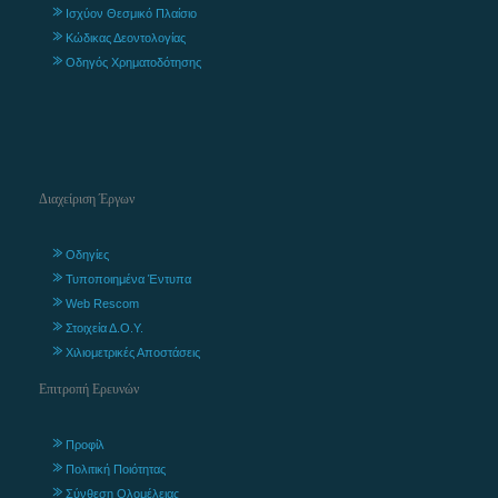
Ισχύον Θεσμικό Πλαίσιο
Κώδικας Δεοντολογίας
Οδηγός Χρηματοδότησης
Διαχείριση Έργων
Οδηγίες
Τυποποιημένα Έντυπα
Web Rescom
Στοιχεία Δ.Ο.Υ.
Χιλιομετρικές Αποστάσεις
Επιτροπή Ερευνών
Προφίλ
Πολιτική Ποιότητας
Σύνθεση Ολομέλειας