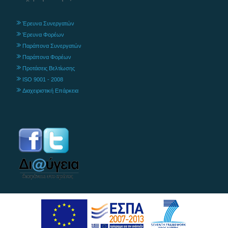
Έρευνα Συνεργατών
Έρευνα Φορέων
Παράπονα Συνεργατών
Παράπονα Φορέων
Προτάσεις Βελτίωσης
ISO 9001 - 2008
Διαχειριστική Επάρκεια