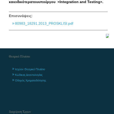
και
ειδικότερα
του
υποέργου
«Integration and Testing».
Επισυνάψεις:
80983_18291.2013_PROSKLISI.pdf
Θεσμικό Πλαίσιο
Ισχύον Θεσμικό Πλαίσιο
Κώδικας Δεοντολογίας
Οδηγός Χρηματοδότησης
Διαχείριση Έργων