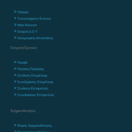
Οδηγίες
Τυποποιημένα Έντυπα
Web Rescom
Στοιχεία Δ.Ο.Υ.
Χιλιομετρικές Αποστάσεις
Επιτροπή Ερευνών
Προφίλ
Πολιτική Ποιότητας
Σύνθεση Ολομέλειας
Συνεδριάσεις Ολομέλειας
Σύνθεση Επταμελούς
Συνεδριάσεις Επταμελούς
Χρηματοδοτήσεις
Φορείς Χρηματοδότησης
Προσκλήσεις Φορέων