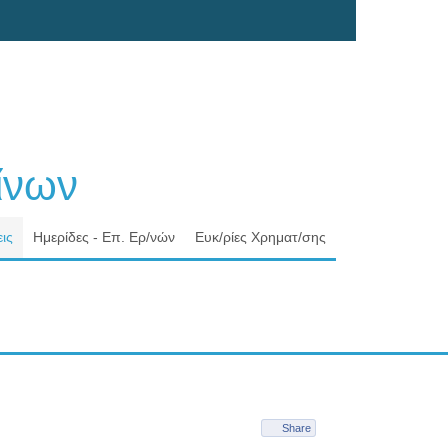
νων
ις
Ημερίδες - Επ. Ερ/νών
Ευκ/ρίες Χρηματ/σης
Share