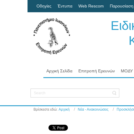
Οδηγίες
Έντυπα
Web Rescom
Παρουσίαση
Ειδ
Κον
Πα
Αρχική Σελίδα
Επιτροπή Ερευνών
ΜΟΔΥ
Βρίσκεστε εδώ:
Αρχική
Νέα - Ανακοινώσεις
Προσκλήσε