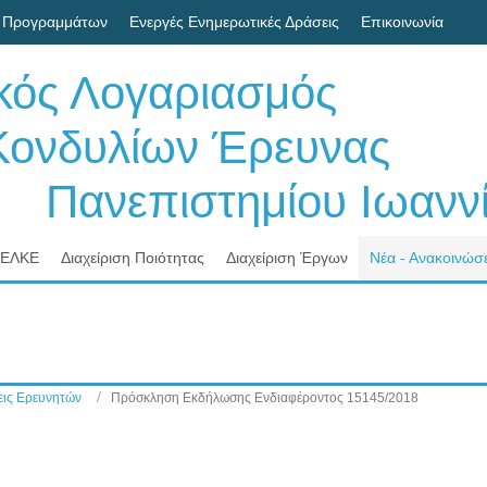
 Προγραμμάτων
Ενεργές Ενημερωτικές Δράσεις
Επικοινωνία
ικός Λογαριασμός
δυλίων Έρευνας
νεπιστημίου Ιωαννί
 ΕΛΚΕ
Διαχείριση Ποιότητας
Διαχείριση Έργων
Νέα - Ανακοινώσε
ις Ερευνητών
Πρόσκληση Εκδήλωσης Ενδιαφέροντος 15145/2018