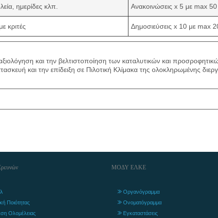
λεία, ημερίδες κλπ.
Ανακοινώσεις x 5 με max 50
με κριτές
Δημοσιεύσεις x 10 με max 2
αξιολόγηση και την βελτιστοποίηση των καταλυτικών και προσροφητικ
ατασκευή και την επίδειξη σε Πιλοτική Κλίμακα της ολοκληρωμένης δι
Ερευνών
ΜΟΔΥ ΕΛΚΕ
λ
Οργανόγραμμα
ική Ποιότητας
Ονοματόγραμμα
ση Ολομέλειας
Εγκαταστάσεις