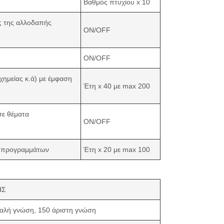
Βαθμός πτυχίου x 10
ς της αλλοδαπής
ΟΝ/ΟFF
ON/OFF
χημείας κ.ά) με έμφαση
Έτη x 40 με max 200
σε θέματα
ON/OFF
ν προγραμμάτων
Έτη x 20 με max 100
ΗΣ
αλή γνώση, 150 άριστη γνώση