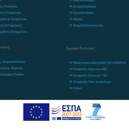
ική Ποιότητας
Ονοματόγραμμα
ση Ολομέλειας
Εγκαταστάσεις
ριάσεις Ολομέλειας
Χάρτης
ση Επταμελούς
Στοιχεία Επικοινωνίας
ριάσεις Επταμελούς
τήσεις
Χρήσιμοι Σύνδεσμοι
ς Χρηματοδότησης
Παλιά Ιστοσελίδα ΕΛΚΕ ΤΕΙ ΗΠΕΙΡΟΥ
κλήσεις Φορέων
Επιτροπές Ερευνών ΑΕΙ
όγραμμα Πλαίσιο
Επιτροπές Ερευνών ΤΕΙ
Υπηρεσίες Παν. Ιωαννίνων
Λεξικά