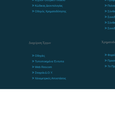
Κώδικας Δεοντολογίας
Πολιτ
Οδηγός Χρηματοδότησης
Σύνθε
Συνεδ
Σύνθε
Συνεδ
Χρηματοδο
Διαχείριση Έργων
Φορεί
Οδηγίες
Προσ
Τυποποιημένα Έντυπα
7ο Πρ
Web Rescom
Στοιχεία Δ.Ο.Υ.
Χιλιομετρικές Αποστάσεις