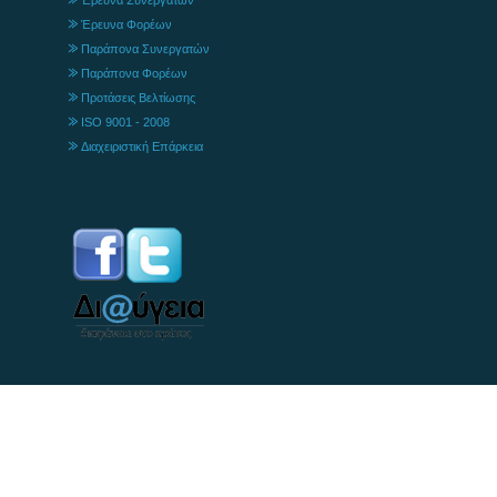
Έρευνα Φορέων
Παράπονα Συνεργατών
Παράπονα Φορέων
Προτάσεις Βελτίωσης
ISO 9001 - 2008
Διαχειριστική Επάρκεια