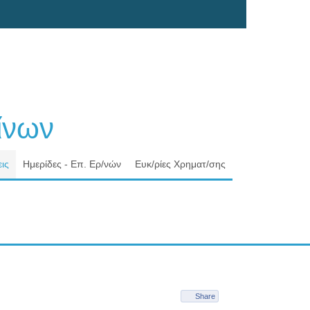
νων
ις
Ημερίδες - Επ. Ερ/νών
Ευκ/ρίες Χρηματ/σης
Share