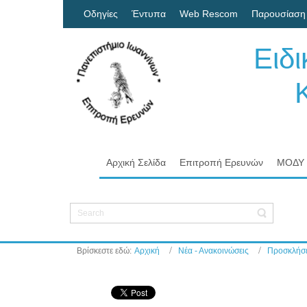
Οδηγίες
Έντυπα
Web Rescom
Παρουσίαση
Ειδ
Κον
Πα
Αρχική Σελίδα
Επιτροπή Ερευνών
ΜΟΔΥ
Βρίσκεστε εδώ:
Αρχική
Νέα - Ανακοινώσεις
Προσκλήσε