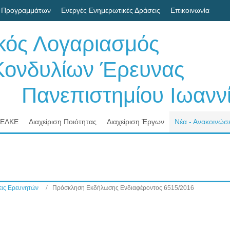
 Προγραμμάτων
Ενεργές Ενημερωτικές Δράσεις
Επικοινωνία
ικός Λογαριασμός
δυλίων Έρευνας
νεπιστημίου Ιωαννί
 ΕΛΚΕ
Διαχείριση Ποιότητας
Διαχείριση Έργων
Νέα - Ανακοινώσε
ις Ερευνητών
Πρόσκληση Εκδήλωσης Ενδιαφέροντος 6515/2016