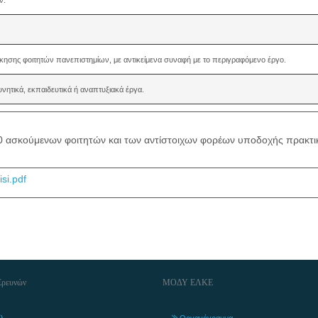
κησης φοιτητών πανεπιστημίων, με αντικείμενα συναφή με το περιγραφόμενο έργο.
ητικά, εκπαιδευτικά ή αναπτυξιακά έργα.
0 ασκούμενων φοιτητών και των αντίστοιχων φορέων υποδοχής πρακτ
si.pdf
Ερευνών
ΜΟΔΥ ΕΛΚΕ
λ
Οργανόγραμμα