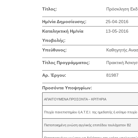
Τίτλος:
Πρόσκληση Εκδ
Ημ/νία Δημοσίευσης:
25-04-2016
Καταληκτική Ημ/νία
13-05-2016
Υποβολής:
Υπεύθυνος:
Καθηγητής Ανα
Τίτλος Προγράμματος:
Πρακτική Άσκησ
Αρ. Έργου:
81987
Προσόντα Υποψηφίων:
ΑΠΑΙΤΟΥΜΕΝΑ ΠΡΟΣΟΝΤΑ – ΚΡΙΤΗΡΙΑ
Πτυχίο πανεπιστημίου ή Α.Τ.Ε.Ι. της ημεδαπής ή ισότιμο πτυχ
Πιστοποιημένη γνώση αγγλικής επιπέδου τουλάχιστον Β2
Πιστοποιημένες γνώσεις και δεξιότητες στη χρήση υπολογιστώ