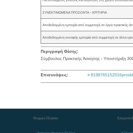
ΣΥΝΕΚΤΙΜΩΜΕΝΑ ΠΡΟΣΟΝΤΑ – ΚΡΙΤΗΡΙΑ
Αποδεδειγμένη εμπειρία από συμμετοχή σε έργα πρακτικής άσ
Αποδεδειγμένη συναφής εμπειρία από συμμετοχή σε άλλα ερευν
Περιγραφή Θέσης:
Σύμβουλος Πρακτικής Άσκησης - Υποστήριξη 30
Επισυνάψεις:
8198765152016proskli
Θεσμικό Πλαίσιο
Επιτροπή 
Ισχύον Θεσμικό Πλαίσιο
Προφί