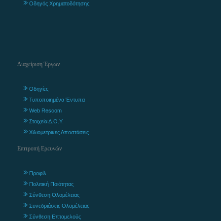
Οδηγός Χρηματοδότησης
Διαχείριση Έργων
Οδηγίες
Τυποποιημένα Έντυπα
Web Rescom
Στοιχεία Δ.Ο.Υ.
Χιλιομετρικές Αποστάσεις
Επιτροπή Ερευνών
Προφίλ
Πολιτική Ποιότητας
Σύνθεση Ολομέλειας
Συνεδριάσεις Ολομέλειας
Σύνθεση Επταμελούς