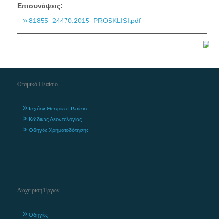
Επισυνάψεις:
81855_24470.2015_PROSKLISI.pdf
Θεσμικό Πλαίσιο
Ισχύον Θεσμικό Πλαίσιο
Κώδικας Δεοντολογίας
Οδηγός Χρηματοδότησης
Διαχείριση Έργων
Οδηγίες