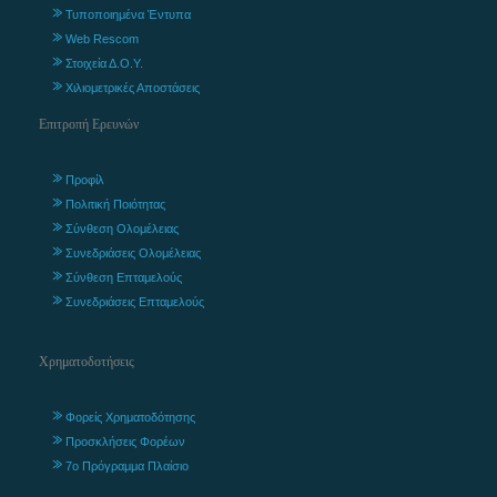
Τυποποιημένα Έντυπα
Web Rescom
Στοιχεία Δ.Ο.Υ.
Χιλιομετρικές Αποστάσεις
Επιτροπή Ερευνών
Προφίλ
Πολιτική Ποιότητας
Σύνθεση Ολομέλειας
Συνεδριάσεις Ολομέλειας
Σύνθεση Επταμελούς
Συνεδριάσεις Επταμελούς
Χρηματοδοτήσεις
Φορείς Χρηματοδότησης
Προσκλήσεις Φορέων
7ο Πρόγραμμα Πλαίσιο