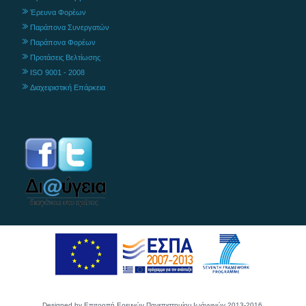
Έρευνα Φορέων
Παράπονα Συνεργατών
Παράπονα Φορέων
Προτάσεις Βελτίωσης
ISO 9001 - 2008
Διαχειριστική Επάρκεια
Designed by Επιτροπή Ερευνών Πανεπιστημίου Ιωάννινών 2013-2016.