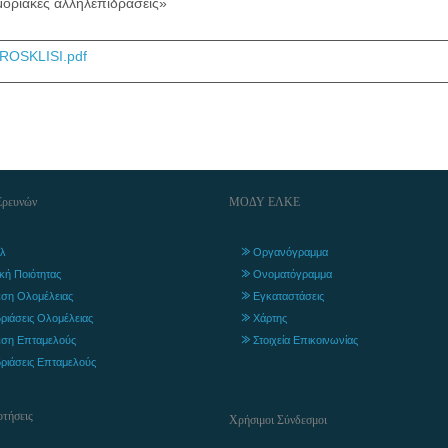
μοριακές αλληλεπιδράσεις»
ROSKLISI.pdf
Ερευνών
ΜΟΔΥ ΕΛΚΕ
λ
Οργανόγραμμα
ική Ποιότητας
Ονοματόγραμμα
ση Ολομέλειας
Εγκαταστάσεις
ριάσεις Ολομέλειας
Χάρτης
ση Επταμελούς
Στοιχεία Επικοινωνίας
ριάσεις Επταμελούς
τήσεις
Χρήσιμοι Σύνδεσμοι