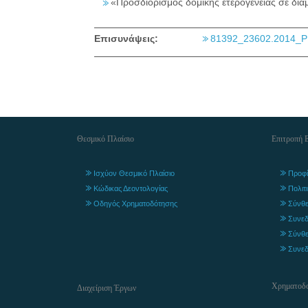
«Προσδιορισμός δομικής ετερογένειας σε δια
Επισυνάψεις:
81392_23602.2014_P
Θεσμικό Πλαίσιο
Επιτροπή 
Ισχύον Θεσμικό Πλαίσιο
Προφί
Κώδικας Δεοντολογίας
Πολιτ
Οδηγός Χρηματοδότησης
Σύνθε
Συνεδ
Σύνθε
Συνεδ
Χρηματοδο
Διαχείριση Έργων