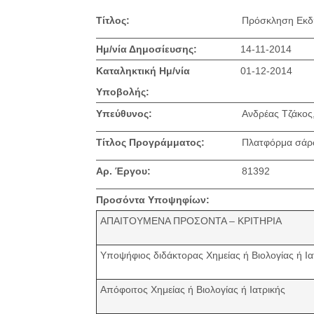
Τίτλος:
Πρόσκληση Εκδ
Ημ/νία Δημοσίευσης:
14-11-2014
Καταληκτική Ημ/νία
01-12-2014
Υποβολής:
Υπεύθυνος:
Ανδρέας Τζάκος
Τίτλος Προγράμματος:
Πλατφόρμα σάρω
Αρ. Έργου:
81392
Προσόντα Υποψηφίων:
ΑΠΑΙΤΟΥΜΕΝΑ ΠΡΟΣΟΝΤΑ – ΚΡΙΤΗΡΙΑ
Υποψήφιος διδάκτορας Χημείας ή Βιολογίας ή Ια
Απόφοιτος Χημείας ή Βιολογίας ή Ιατρικής