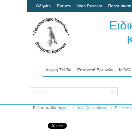
Οδηγίες
Έντυπα
Web Rescom
Παρουσίαση
Ειδ
Κον
Πα
Αρχική Σελίδα
Επιτροπή Ερευνών
ΜΟΔΥ
Βρίσκεστε εδώ:
Αρχική
Νέα - Ανακοινώσεις
Προσκλήσε