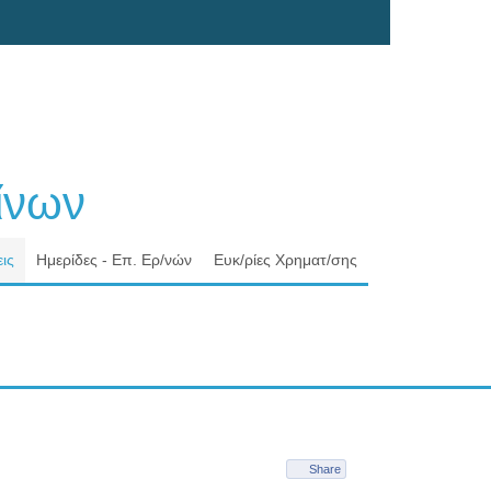
νων
ις
Ημερίδες - Επ. Ερ/νών
Ευκ/ρίες Χρηματ/σης
Share