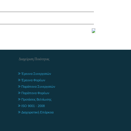
Διαχείριση Ποιότητας
Έρευνα Συνεργατών
Έρευνα Φορέων
Παράπονα Συνεργατών
Παράπονα Φορέων
Προτάσεις Βελτίωσης
ISO 9001 - 2008
Διαχειριστική Επάρκεια