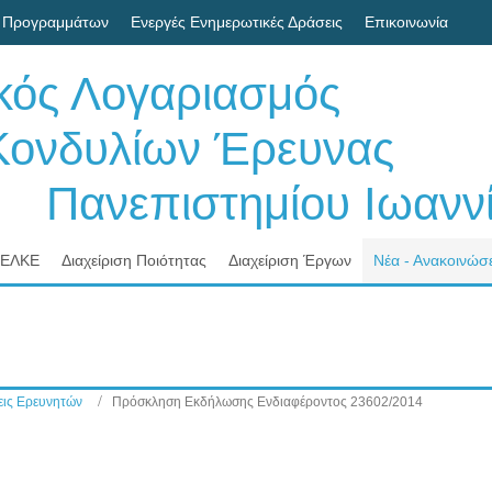
 Προγραμμάτων
Ενεργές Ενημερωτικές Δράσεις
Επικοινωνία
ικός Λογαριασμός
δυλίων Έρευνας
νεπιστημίου Ιωαννί
 ΕΛΚΕ
Διαχείριση Ποιότητας
Διαχείριση Έργων
Νέα - Ανακοινώσε
ις Ερευνητών
Πρόσκληση Εκδήλωσης Ενδιαφέροντος 23602/2014