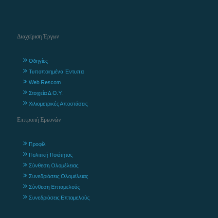
Διαχείριση Έργων
Οδηγίες
Τυποποιημένα Έντυπα
Web Rescom
Στοιχεία Δ.Ο.Υ.
Χιλιομετρικές Αποστάσεις
Επιτροπή Ερευνών
Προφίλ
Πολιτική Ποιότητας
Σύνθεση Ολομέλειας
Συνεδριάσεις Ολομέλειας
Σύνθεση Επταμελούς
Συνεδριάσεις Επταμελούς