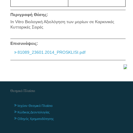
Περιγραφή Θέσης:
In Vitro Βιολογική Αξιολόγηση των μορίων σε Καρκινικές
Κυτταρικές Σειρές
Επισυνάψεις:
81089_23601.2014_PROSKLISI.pdf
Θεσμικό Πλαίσιο
Ισχύον Θεσμικό Πλαίσιο
Κώδικας Δεοντολογίας
Οδηγός Χρηματοδότησης