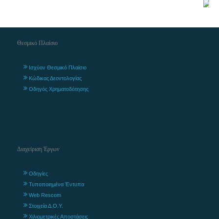
Θεσμικό Πλαίσιο
Ισχύον Θεσμικό Πλαίσιο
Κώδικας Δεοντολογίας
Οδηγός Χρηματοδότησης
Διαχείριση Έργων
Οδηγίες
Τυποποιημένα Έντυπα
Web Rescom
Στοιχεία Δ.Ο.Υ.
Χιλιομετρικές Αποστάσεις