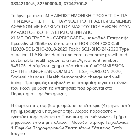
38342100-5, 32250000-0, 37442700-8.
Το έργο με τίτλο «ΜΙΑ ΔΙΕΠΙΣΤΗΜΟΝΙΚΗ ΠΡΟΣΕΓΓΙΣΗ ΓΙΑ
ΤΗΝ ΔΙΑΧΕΙΡΙΣΗ ΤΗΣ ΠΟΛΥΝΟΣΗΡΟΤΗΤΑΣ ΗΛΙΚΙΩΜΕΝΩΝ
ΑΣΘΕΝΩΝ ΜΕ ΚΑΡΚΙΝΟ ΤΟΥ ΜΑΣΤΟΥ ΠΟΥ ΕΜΦΑΝΙΖΟΥΝ
ΚΑΡΔΙΟΤΟΞΙΚΟΤΗΤΑ ΕΠΑΓΟΜΕΝΗ ΑΠΟ
ΧΗΜΕΙΟΘΕΡΑΠΕΙΑ - CARDIOCARE», με κωδικό Επιτροπής
Ερευνών «82856» εντάσσεται στο HORIZON 2020 Call:
Η2020-SC1-BHC-2018-2020 Topic: SC1-BHC-24-2020 Type
of action: RIA Better Health and care, economic growth and
sustainable health systems, Grant Agreement number:
945175. Η σύμβαση χρηματοδοτείται από «COMMISSION
OF THE EUROPEAN COMMUNITIES», HORIZON 2020,
Societal changes, Health demographic change and well
being. Προσφορές υποβάλλονται, απαραίτητα για το σύνολο
των ειδών με βάση τις απαιτήσεις που ορίζονται στο
Παράρτημα Ι της Διακήρυξης.
Η διάρκεια της σύμβασης ορίζεται σε τέσσερις (4) μήνες, από
την ημερομηνία υπογραφής της. Χώρος παράδοσης –
εγκατάστασης ορίζεται το Πανεπιστήμιο Ιωάννινων - Τμήμα
μηχανικών επιστήμης υλικών - Μονάδα Ιατρικής Τεχνολογίας
& Ευφυών Πληροφοριακών Συστημάτων Ζάππειος Εστία,
Ισόγειο.