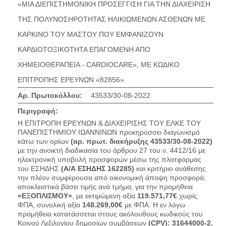
«ΜΙΑ ΔΙΕΠΙΣΤΗΜΟΝΙΚΗ ΠΡΟΣΕΓΓΙΣΗ ΓΙΑ ΤΗΝ ΔΙΑΧΕΙΡΙΣΗ
ΤΗΣ ΠΟΛΥΝΟΣΗΡΟΤΗΤΑΣ ΗΛΙΚΙΩΜΕΝΩΝ ΑΣΘΕΝΩΝ ΜΕ
ΚΑΡΚΙΝΟ ΤΟΥ ΜΑΣΤΟΥ ΠΟΥ ΕΜΦΑΝΙΖΟΥΝ
ΚΑΡΔΙΟΤΟΞΙΚΟΤΗΤΑ ΕΠΑΓΟΜΕΝΗ ΑΠΟ
ΧΗΜΕΙΟΘΕΡΑΠΕΙΑ - CARDIOCARE», ΜΕ ΚΩΔΙΚΟ
ΕΠΙΤΡΟΠΗΣ ΕΡΕΥΝΩΝ «82856»
Αρ. Πρωτοκόλλου:
43533/30-08-2022
Περιγραφή:
Η ΕΠΙΤΡΟΠΗ ΕΡΕΥΝΩΝ & ΔΙΑΧΕΙΡΙΣΗΣ ΤΟΥ ΕΛΚΕ ΤΟΥ
ΠΑΝΕΠΙΣΤΗΜΙΟΥ ΙΩΑΝΝΙΝΩΝ προκηρύσσει διαγωνισμό
κάτω των ορίων
(αρ. πρωτ. διακήρυξης
43533/30-08-2022
)
με την ανοικτή διαδικασία του άρθρου 27 του ν. 4412/16 με
ηλεκτρονική υποβολή προσφορών μέσω της πλατφόρμας
του ΕΣΗΔΗΣ
(
Α/Α ΕΣΗΔΗΣ
162285
)
και κριτήριο ανάθεσης
την πλέον συμφέρουσα από οικονομική άποψη προσφορά,
αποκλειστικά βάσει τιμής ανά τμήμα, για την προμήθεια
«
ΕΞΟΠΛΙΣΜΟΥ
»
, με εκτιμώμενη αξία
119.571,77€
χωρίς
ΦΠΑ, συνολική αξία
148.269,00€
με ΦΠΑ. Η εν λόγω
προμήθεια κατατάσσεται στους ακόλουθους κωδικούς του
Κοινού Λεξιλογίου δημοσίων συμβάσεων
(CPV): 31644000-2,