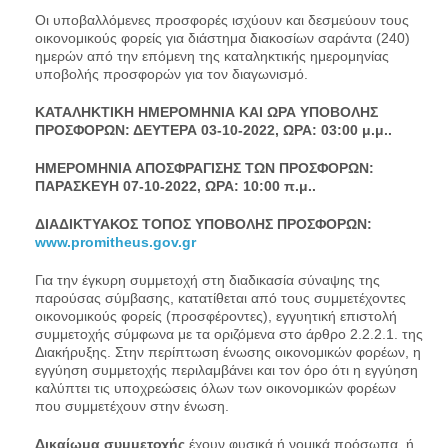
Οι υποβαλλόμενες προσφορές ισχύουν και δεσμεύουν τους
οικονομικούς φορείς για διάστημα διακοσίων σαράντα (240)
ημερών από την επόμενη της καταληκτικής ημερομηνίας
υποβολής προσφορών για τον διαγωνισμό.
ΚΑΤΑΛΗΚΤΙΚΗ ΗΜΕΡΟΜΗΝΙΑ ΚΑΙ ΩΡΑ ΥΠΟΒΟΛΗΣ
ΠΡΟΣΦΟΡΩΝ: ΔΕΥΤΕΡΑ 03-10-2022, ΩΡΑ: 03:00 μ.μ..
ΗΜΕΡΟΜΗΝΙΑ ΑΠΟΣΦΡΑΓΙΣΗΣ ΤΩΝ ΠΡΟΣΦΟΡΩΝ:
ΠΑΡΑΣΚΕΥΗ 07-10-2022, ΩΡΑ: 10:00 π.μ..
ΔΙΑΔΙΚΤΥΑΚΟΣ ΤΟΠΟΣ ΥΠΟΒΟΛΗΣ ΠΡΟΣΦΟΡΩΝ:
www.promitheus.gov.gr
Για την έγκυρη συμμετοχή στη διαδικασία σύναψης της
παρούσας σύμβασης, κατατίθεται από τους συμμετέχοντες
οικονομικούς φορείς (προσφέροντες), εγγυητική επιστολή
συμμετοχής σύμφωνα με τα οριζόμενα στο άρθρο 2.2.2.1. της
Διακήρυξης. Στην περίπτωση ένωσης οικονομικών φορέων, η
εγγύηση συμμετοχής περιλαμβάνει και τον όρο ότι η εγγύηση
καλύπτει τις υποχρεώσεις όλων των οικονομικών φορέων
που συμμετέχουν στην ένωση.
Δικαίωμα συμμετοχής
έχουν φυσικά ή νομικά πρόσωπα, ή