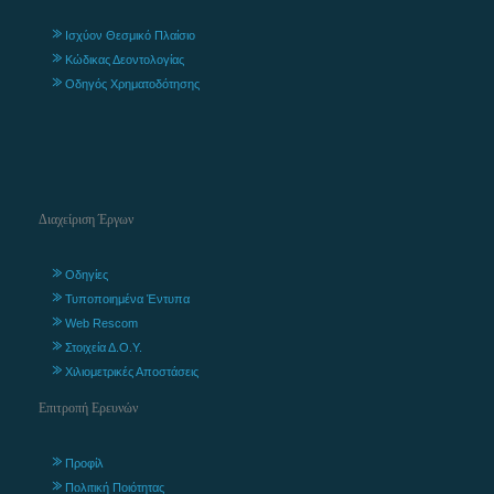
Ισχύον Θεσμικό Πλαίσιο
Κώδικας Δεοντολογίας
Οδηγός Χρηματοδότησης
Διαχείριση Έργων
Οδηγίες
Τυποποιημένα Έντυπα
Web Rescom
Στοιχεία Δ.Ο.Υ.
Χιλιομετρικές Αποστάσεις
Επιτροπή Ερευνών
Προφίλ
Πολιτική Ποιότητας