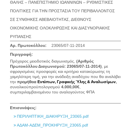
ΘΑΛΗΣ – ΠΑΝΕΠΙΣΤΗΜΙΟ ΙΩΑΝΝΙΝΩΝ – ΡΥΘΜΙΣΤΙΚΕΣ
ΠΟΛΙΤΙΚΕΣ ΓΙΑ ΤΗΝ ΠΡΟΣΤΑΣΙΑ ΤΟΥ ΠΕΡΙΒΑΛΛΟΝΤΟΣ
ΣΕ ΣΥΝΘΗΚΕΣ ΑΒΕΒΑΙΟΤΗΤΑΣ, ΔΙΕΘΝΟΥΣ
ΟΙΚΟΝΟΜΙΚΗΣ ΟΛΟΚΛΗΡΩΣΗΣ ΚΑΙ ΔΙΑΣΥΝΟΡΙΑΚΗΣ
ΡΥΠΑΝΣΗΣ
Αρ. Πρωτοκόλλου:
23065/07-11-2014
Περιγραφή:
Πρόχειρος μειοδοτικός διαγωνισμός,
(Αριθμός
Πρωτοκόλλου Διαγωνισμού:
23065/07-11-2014)
, με
σφραγισμένες προσφορές και κριτήριο κατακύρωσης τη
χαμηλότερη τιμή, για την ανάδειξη αναδόχου που θα αναλάβει
την
προμήθεια
Εντύπων, Γραφικής Ύλης & Αναλωσίμων
,
συνολικού
προϋπολογισμού
4.000,00€
,
συμπεριλαμβανομένου του αναλογούντος ΦΠΑ
Επισυνάψεις:
ΠΕΡΙΛΗΠΤΙΚΗ_ΔΙΑΚΗΡΥΞΗ_23065.pdf
ΑΔΑΜ-ΑΔΕΜ_ΠΡΟΚΗΡΥΞΗ_23065.pdf