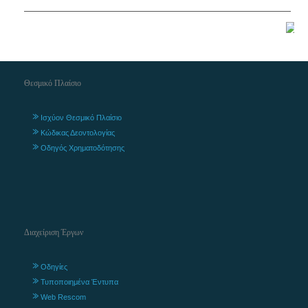
Θεσμικό Πλαίσιο
Ισχύον Θεσμικό Πλαίσιο
Κώδικας Δεοντολογίας
Οδηγός Χρηματοδότησης
Διαχείριση Έργων
Οδηγίες
Τυποποιημένα Έντυπα
Web Rescom