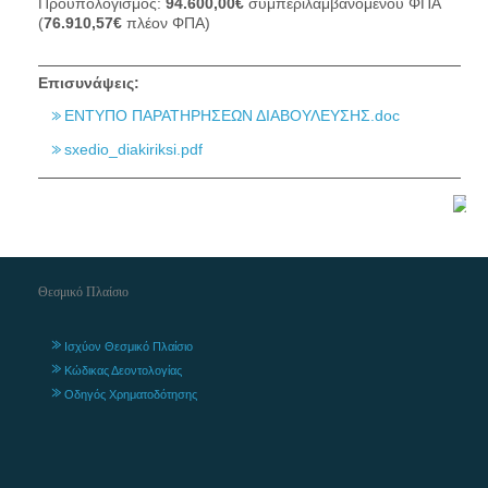
Προϋπολογισμός:
94.600,00€
συμπεριλαμβανομένου ΦΠΑ
(
76.910,57€
πλέον ΦΠΑ)
Επισυνάψεις:
ΕΝΤΥΠΟ ΠΑΡΑΤΗΡΗΣΕΩΝ ΔΙΑΒΟΥΛΕΥΣΗΣ.doc
sxedio_diakiriksi.pdf
Θεσμικό Πλαίσιο
Ισχύον Θεσμικό Πλαίσιο
Κώδικας Δεοντολογίας
Οδηγός Χρηματοδότησης