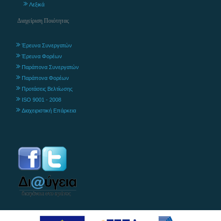
Λεξικά
Διαχείριση Ποιότητας
Έρευνα Συνεργατών
Έρευνα Φορέων
Παράπονα Συνεργατών
Παράπονα Φορέων
Προτάσεις Βελτίωσης
ISO 9001 - 2008
Διαχειριστική Επάρκεια