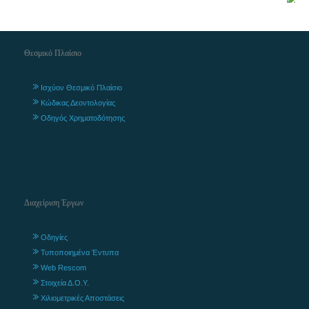
Θεσμικό Πλαίσιο
Ισχύον Θεσμικό Πλαίσιο
Κώδικας Δεοντολογίας
Οδηγός Χρηματοδότησης
Διαχείριση Έργων
Οδηγίες
Τυποποιημένα Έντυπα
Web Rescom
Στοιχεία Δ.Ο.Υ.
Χιλιομετρικές Αποστάσεις