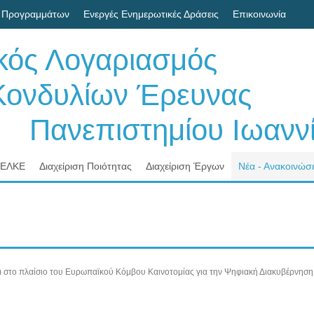
 Προγραμμάτων
Ενεργές Ενημερωτικές Δράσεις
Επικοινωνία
ικός Λογαριασμός
δυλίων Έρευνας
νεπιστημίου Ιωαννί
 ΕΛΚΕ
Διαχείριση Ποιότητας
Διαχείριση Έργων
Νέα - Ανακοινώσε
το πλαίσιο του Ευρωπαϊκού Κόμβου Καινοτομίας για την Ψηφιακή Διακυβέρνηση