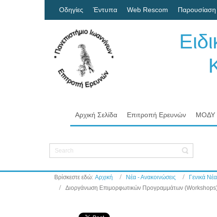
Οδηγίες
Έντυπα
Web Rescom
Παρουσίαση
Ειδ
Κον
Πα
Αρχική Σελίδα
Επιτροπή Ερευνών
ΜΟΔΥ
Βρίσκεστε εδώ:
Αρχική
Νέα - Ανακοινώσεις
Γενικά Νέα
Διοργάνωση Επιμορφωτικών Προγραμμάτων (Workshops) σ