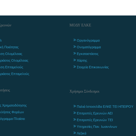
Ερευνών
ΜΟΔΥ ΕΛΚΕ
λ
Οργανόγραμμα
ική Ποιότητας
Ονοματόγραμμα
ση Ολομέλειας
Εγκαταστάσεις
ριάσεις Ολομέλειας
Χάρτης
ση Επταμελούς
Στοιχεία Επικοινωνίας
ριάσεις Επταμελούς
τήσεις
Χρήσιμοι Σύνδεσμοι
ς Χρηματοδότησης
Παλιά Ιστοσελίδα ΕΛΚΕ ΤΕΙ ΗΠΕΙΡΟΥ
κλήσεις Φορέων
Επιτροπές Ερευνών ΑΕΙ
όγραμμα Πλαίσιο
Επιτροπές Ερευνών ΤΕΙ
Υπηρεσίες Παν. Ιωαννίνων
Λεξικά