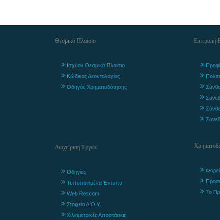
Θεσμικό Πλαίσιο
Επιτροπή 
Ισχύον Θεσμικό Πλαίσιο
Προφί
Κώδικας Δεοντολογίας
Πολιτ
Οδηγός Χρηματοδότησης
Σύνθε
Συνεδ
Σύνθε
Συνεδ
Χρηματοδο
Διαχείριση Έργων
Φορεί
Οδηγίες
Προσ
Τυποποιημένα Έντυπα
7ο Πρ
Web Rescom
Στοιχεία Δ.Ο.Υ.
Χιλιομετρικές Αποστάσεις