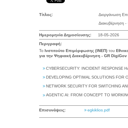
Τίτλος:
Διοργάνωση Επι
Διακυβέρνηση -
Ημερομηνία Δημοσίευσης:
18-05-2026
Περιγραφή:
Το
Ινστιτούτο Επιμόρφωσης (ΙΝΕΠ)
του
Εθνικ
για την Ψηφιακή Διακυβέρνηση - GR DigiGov
CYBERSECURITY: INCIDENT RESPONSE H
DEVELOPING OPTIMAL SOLUTIONS FOR O
NETWORK SECURITY FOR SWITCHING A
AGENTIC AI: FROM CONCEPT TO WORKI
Επισυνάψεις:
egkiklios.pdf