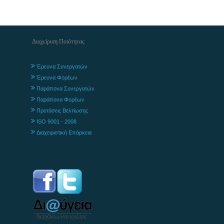
Διαχείριση Ποιότητας
Έρευνα Συνεργατών
Έρευνα Φορέων
Παράπονα Συνεργατών
Παράπονα Φορέων
Προτάσεις Βελτίωσης
ISO 9001 - 2008
Διαχειριστική Επάρκεια