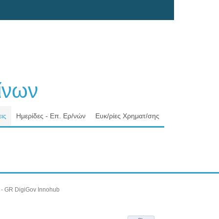
νων
ις
Ημερίδες - Επ. Ερ/νών
Ευκ/ρίες Χρηματ/σης
 - GR DigiGov Innohub