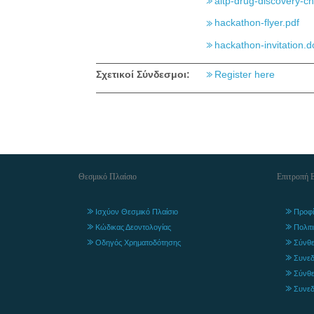
altp-drug-discovery-ch
hackathon-flyer.pdf
hackathon-invitation.d
Σχετικοί Σύνδεσμοι:
Register here
Θεσμικό Πλαίσιο
Επιτροπή 
Ισχύον Θεσμικό Πλαίσιο
Προφί
Κώδικας Δεοντολογίας
Πολιτ
Οδηγός Χρηματοδότησης
Σύνθε
Συνεδ
Σύνθε
Συνεδ