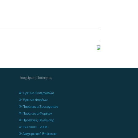
Διαχείριση Ποιότητας
Έρευνα Συνεργατών
Έρευνα Φορέων
Παράπονα Συνεργατών
Παράπονα Φορέων
Προτάσεις Βελτίωσης
ISO 9001 - 2008
Διαχειριστική Επάρκεια