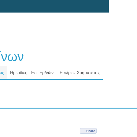
νων
ις
Ημερίδες - Επ. Ερ/νών
Ευκ/ρίες Χρηματ/σης
Share