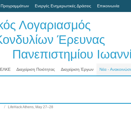
 Προγραμμάτων
Ενεργές Ενημερωτικές Δράσεις
Επικοινωνία
ικός Λογαριασμός
δυλίων Έρευνας
νεπιστημίου Ιωαννί
 ΕΛΚΕ
Διαχείριση Ποιότητας
Διαχείριση Έργων
Νέα - Ανακοινώσε
LifeHack Athens, May 27–28