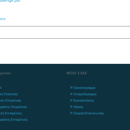
allenge.pdf
ocx
Ερευνών
ΜΟΔΥ ΕΛΚΕ
λ
Οργανόγραμμα
ική Ποιότητας
Ονοματόγραμμα
ση Ολομέλειας
Εγκαταστάσεις
ριάσεις Ολομέλειας
Χάρτης
ση Επταμελούς
Στοιχεία Επικοινωνίας
ριάσεις Επταμελούς