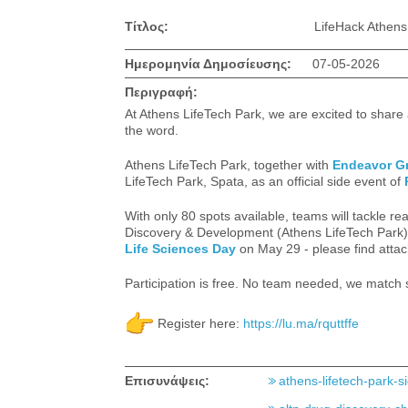
Τίτλος:
LifeHack Athen
Ημερομηνία Δημοσίευσης:
07-05-2026
Περιγραφή:
At Athens LifeTech Park, we are excited to share
the word.
Athens LifeTech Park, together with
Endeavor G
LifeTech Park, Spata, as an official side event of
With only 80 spots available, teams will tackle r
Discovery & Development (Athens LifeTech Park) (a
Life Sciences Day
on May 29 - please find attach
Participation is free. No team needed, we match 
Register here:
https://lu.ma/rquttffe
Επισυνάψεις:
athens-lifetech-park-s