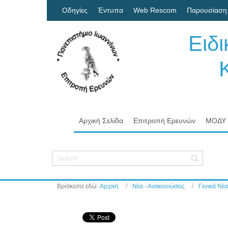
Οδηγίες
Έντυπα
Web Rescom
Παρουσίαση
Ειδ
Κον
Πα
Αρχική Σελίδα
Επιτροπή Ερευνών
ΜΟΔΥ
Βρίσκεστε εδώ:
Αρχική
Νέα - Ανακοινώσεις
Γενικά Νέα