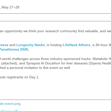
s, May 27–28
 an opportunity we think your research community find valuable, and we
reece
and
Longevity Hacks
, is hosting
LifeHack Athens
, a 36-hour 
Panathenea 2026
.
eal-world challenges across three industry-sponsored tracks: Metabolic 
ttached), and Synapsis AI Docathon for liver diseases (Dyania Health).
ed a personal invitation to this event as well.
solo registrants on Day 1.
ide-event.png