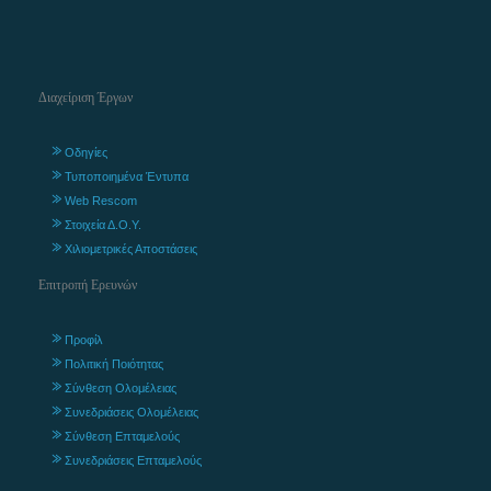
Διαχείριση Έργων
Οδηγίες
Τυποποιημένα Έντυπα
Web Rescom
Στοιχεία Δ.Ο.Υ.
Χιλιομετρικές Αποστάσεις
Επιτροπή Ερευνών
Προφίλ
Πολιτική Ποιότητας
Σύνθεση Ολομέλειας
Συνεδριάσεις Ολομέλειας
Σύνθεση Επταμελούς
Συνεδριάσεις Επταμελούς