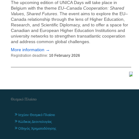
The upcoming edition of UNICA Days will take place in
Belgium with the theme
EU–Canada Cooperation: Shared
Values, Shared Futures
. The event aims to explore the EU–
Canada relationship through the lens of Higher Education,
Research, and Scientific Diplomacy, and to offer a space for
Canadian and European Higher Education Institutions and
university networks to strengthen transatlantic cooperation
and address common global challenges.
More information →
Registration deadline:
10 February 2026
Θεσμικό Πλαίσιο
Ισχύον Θεσμικό Πλαίσιο
Κώδικας Δεοντολογίας
Οδηγός Χρηματοδότησης