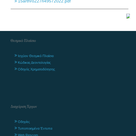
15arthro227n49572022.pdf
Θεσμικό Πλαίσιο
Ισχύον Θεσμικό Πλαίσιο
Κώδικας Δεοντολογίας
Οδηγός Χρηματοδότησης
Διαχείριση Έργων
Οδηγίες
Τυποποιημένα Έντυπα
Web Rescom