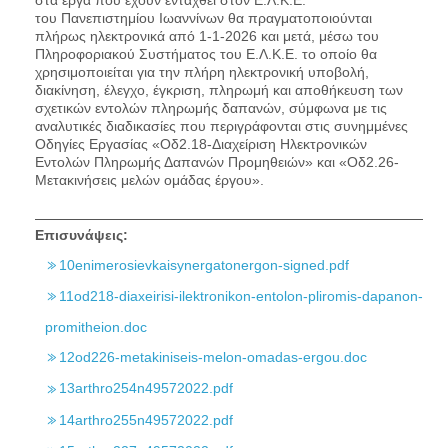
του Πανεπιστημίου Ιωαννίνων θα πραγματοποιούνται
πλήρως ηλεκτρονικά από 1-1-2026 και μετά, μέσω του
Πληροφοριακού Συστήματος του Ε.Λ.Κ.Ε. το οποίο θα
χρησιμοποιείται για την πλήρη ηλεκτρονική υποβολή,
διακίνηση, έλεγχο, έγκριση, πληρωμή και αποθήκευση των
σχετικών εντολών πληρωμής δαπανών, σύμφωνα με τις
αναλυτικές διαδικασίες που περιγράφονται στις συνημμένες
Οδηγίες Εργασίας «Οδ2.18-Διαχείριση Ηλεκτρονικών
Εντολών Πληρωμής Δαπανών Προμηθειών» και «Οδ2.26-
Μετακινήσεις μελών ομάδας έργου».
Επισυνάψεις:
10enimerosievkaisynergatonergon-signed.pdf
11od218-diaxeirisi-ilektronikon-entolon-pliromis-dapanon-
promitheion.doc
12od226-metakiniseis-melon-omadas-ergou.doc
13arthro254n49572022.pdf
14arthro255n49572022.pdf