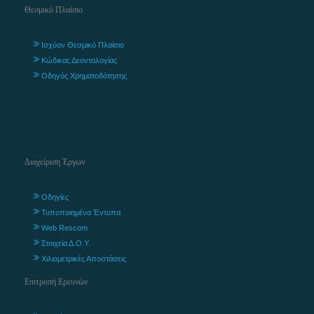
Θεσμικό Πλαίσιο
Ισχύον Θεσμικό Πλαίσιο
Κώδικας Δεοντολογίας
Οδηγός Χρηματοδότησης
Διαχείριση Έργων
Οδηγίες
Τυποποιημένα Έντυπα
Web Rescom
Στοιχεία Δ.Ο.Υ.
Χιλιομετρικές Αποστάσεις
Επιτροπή Ερευνών