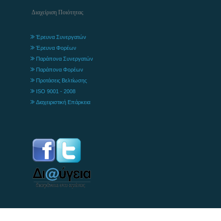
Διαχείριση Ποιότητας
Έρευνα Συνεργατών
Έρευνα Φορέων
Παράπονα Συνεργατών
Παράπονα Φορέων
Προτάσεις Βελτίωσης
ISO 9001 - 2008
Διαχειριστική Επάρκεια