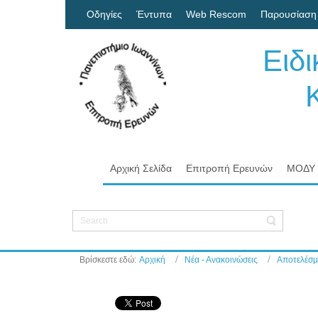
Οδηγίες
Έντυπα
Web Rescom
Παρουσίαση
Ειδ
Κον
Πα
Αρχική Σελίδα
Επιτροπή Ερευνών
ΜΟΔΥ
Βρίσκεστε εδώ:
Αρχική
Νέα - Ανακοινώσεις
Αποτελέσμ