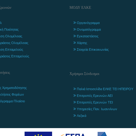
Ερευνών
ΜΟΔΥ ΕΛΚΕ
λ
Οργανόγραμμα
ική Ποιότητας
Ονοματόγραμμα
ση Ολομέλειας
Εγκαταστάσεις
ριάσεις Ολομέλειας
Χάρτης
ση Επταμελούς
Στοιχεία Επικοινωνίας
ριάσεις Επταμελούς
τήσεις
Χρήσιμοι Σύνδεσμοι
ς Χρηματοδότησης
Παλιά Ιστοσελίδα ΕΛΚΕ ΤΕΙ ΗΠΕΙΡΟΥ
κλήσεις Φορέων
Επιτροπές Ερευνών ΑΕΙ
όγραμμα Πλαίσιο
Επιτροπές Ερευνών ΤΕΙ
Υπηρεσίες Παν. Ιωαννίνων
Λεξικά