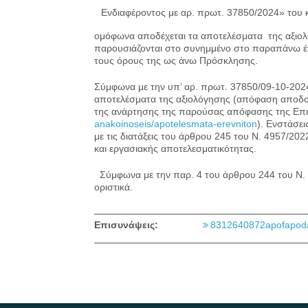
Ενδιαφέροντος με αρ. πρωτ. 37850/2024» του 
ομόφωνα αποδέχεται τα αποτελέσματα της αξιο
παρουσιάζονται στο συνημμένο στο παραπάνω έγ
τους όρους της ως άνω Πρόσκλησης.
Σύμφωνα με την υπ’ αρ. πρωτ. 37850/09-10-202
αποτελέσματα της αξιολόγησης (απόφαση αποδοχ
της ανάρτησης της παρούσας απόφασης της Επιτρ
anakoinoseis/apotelesmata-erevniton
). Ενστάσε
με τις διατάξεις του άρθρου 245 του Ν. 4957/20
και εργασιακής αποτελεσματικότητας.
Σύμφωνα με την παρ. 4 του άρθρου 244 του Ν. 
οριστικά.
Επισυνάψεις:
8312640872apofapoda