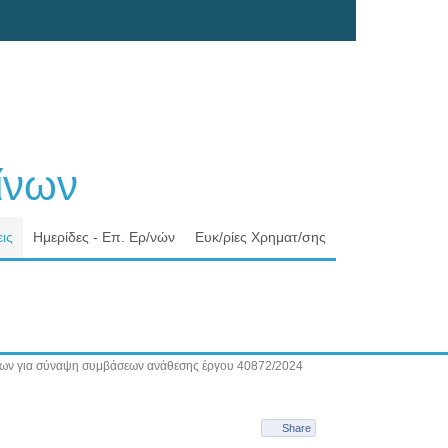
νων
ις
Ημερίδες - Επ. Ερ/νών
Ευκ/ρίες Χρηματ/σης
ων για σύναψη συμβάσεων ανάθεσης έργου 40872/2024
Share