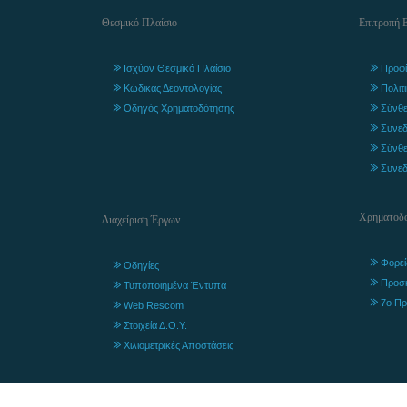
Θεσμικό Πλαίσιο
Επιτροπή 
Ισχύον Θεσμικό Πλαίσιο
Προφί
Κώδικας Δεοντολογίας
Πολιτ
Οδηγός Χρηματοδότησης
Σύνθε
Συνεδ
Σύνθε
Συνεδ
Χρηματοδο
Διαχείριση Έργων
Φορεί
Οδηγίες
Προσ
Τυποποιημένα Έντυπα
7ο Πρ
Web Rescom
Στοιχεία Δ.Ο.Υ.
Χιλιομετρικές Αποστάσεις