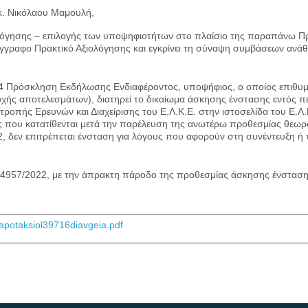
κ. Νικόλαου Μαμουλή,
λόγησης – επιλογής των υποψηφιοτήτων στο πλαίσιο της παραπάνω 
γραφο Πρακτικό Αξιολόγησης και εγκρίνει τη σύναψη συμβάσεων ανάθ
4 Πρόσκληση Εκδήλωσης Ενδιαφέροντος, υποψήφιος, ο οποίος επιθυμεί
ής αποτελεσμάτων), διατηρεί το δικαίωμα άσκησης ένστασης εντός π
οπής Ερευνών και Διαχείρισης του Ε.Λ.Κ.Ε. στην ιστοσελίδα του Ε.Λ.Κ
ις που κατατίθενται μετά την παρέλευση της ανωτέρω προθεσμίας θεωρ
22, δεν επιτρέπεται ένσταση για λόγους που αφορούν στη συνέντευξη ή 
4957/2022, με την άπρακτη πάροδο της προθεσμίας άσκησης ένστασης
potaksiol39716diavgeia.pdf