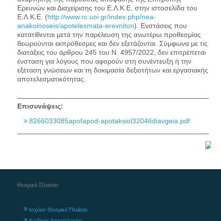
Ερευνών και Διαχείρισης του Ε.Λ.Κ.Ε. στην ιστοσελίδα του
Ε.Λ.Κ.Ε. (
http://www.rc.uoi.gr/index.php/nea-
anakoinoseis/apotelesmata-erevniton
). Ενστάσεις που
κατατίθενται μετά την παρέλευση της ανωτέρω προθεσμίας
θεωρούνται εκπρόθεσμες και δεν εξετάζονται. Σύμφωνα με τις
διατάξεις του άρθρου 245 του Ν. 4957/2022, δεν επιτρέπεται
ένσταση για λόγους που αφορούν στη συνέντευξη ή την
εξέταση γνώσεων και τη δοκιμασία δεξιοτήτων και εργασιακής
αποτελεσματικότητας.
Επισυνάψεις:
8266033085apofapod-apotaksiol32046diavgeia.pdf
Θεσμικό Πλαίσιο
Ισχύον Θεσμικό Πλαίσιο
Κώδικας Δεοντολογίας