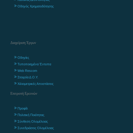
Οδηγός Χρηματοδότησης
Διαχείριση Έργων
Οδηγίες
Τυποποιημένα Έντυπα
Web Rescom
Στοιχεία Δ.Ο.Υ.
Χιλιομετρικές Αποστάσεις
Επιτροπή Ερευνών
Προφίλ
Πολιτική Ποιότητας
Σύνθεση Ολομέλειας
Συνεδριάσεις Ολομέλειας