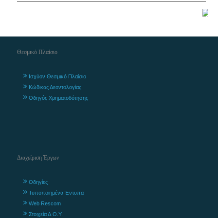
Θεσμικό Πλαίσιο
Ισχύον Θεσμικό Πλαίσιο
Κώδικας Δεοντολογίας
Οδηγός Χρηματοδότησης
Διαχείριση Έργων
Οδηγίες
Τυποποιημένα Έντυπα
Web Rescom
Στοιχεία Δ.Ο.Υ.