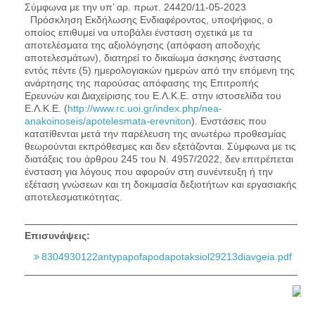
Σύμφωνα με την υπ’ αρ. πρωτ. 24420/11-05-2023
Πρόσκληση Εκδήλωσης Ενδιαφέροντος, υποψήφιος, ο
οποίος επιθυμεί να υποβάλει ένσταση σχετικά με τα
αποτελέσματα της αξιολόγησης (απόφαση αποδοχής
αποτελεσμάτων), διατηρεί το δικαίωμα άσκησης ένστασης
εντός πέντε (5) ημερολογιακών ημερών από την επόμενη της
ανάρτησης της παρούσας απόφασης της Επιτροπής
Ερευνών και Διαχείρισης του Ε.Λ.Κ.Ε. στην ιστοσελίδα του
Ε.Λ.Κ.Ε. (
http://www.rc.uoi.gr/index.php/nea-
anakoinoseis/apotelesmata-erevniton
). Ενστάσεις που
κατατίθενται μετά την παρέλευση της ανωτέρω προθεσμίας
θεωρούνται εκπρόθεσμες και δεν εξετάζονται. Σύμφωνα με τις
διατάξεις του άρθρου 245 του Ν. 4957/2022, δεν επιτρέπεται
ένσταση για λόγους που αφορούν στη συνέντευξη ή την
εξέταση γνώσεων και τη δοκιμασία δεξιοτήτων και εργασιακής
αποτελεσματικότητας.
Επισυνάψεις:
8304930122antypapofapodapotaksiol29213diavgeia.pdf