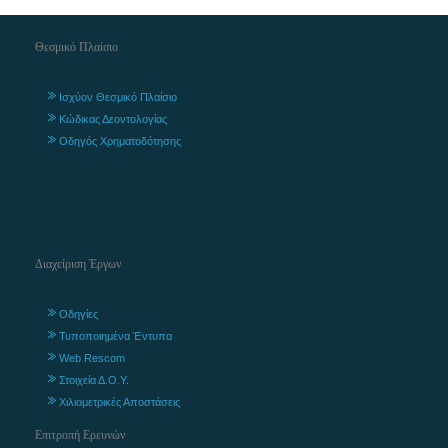
Θεσμικό Πλαίσιο
Ισχύον Θεσμικό Πλαίσιο
Κώδικας Δεοντολογίας
Οδηγός Χρηματοδότησης
Διαχείριση Έργων
Οδηγίες
Τυποποιημένα Έντυπα
Web Rescom
Στοιχεία Δ.Ο.Υ.
Χιλιομετρικές Αποστάσεις
Επιτροπή Ερευνών