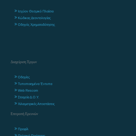
Ισχύον Θεσμικό Πλαίσιο
Κώδικας Δεοντολογίας
Οδηγός Χρηματοδότησης
Διαχείριση Έργων
Οδηγίες
Τυποποιημένα Έντυπα
Web Rescom
Στοιχεία Δ.Ο.Υ.
Χιλιομετρικές Αποστάσεις
Επιτροπή Ερευνών
Προφίλ
Πολιτική Ποιότητας