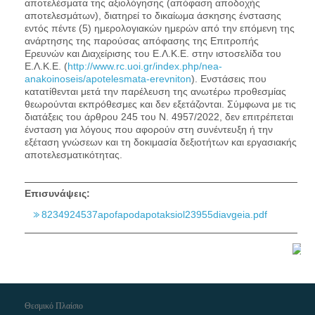
αποτελέσματα της αξιολόγησης (απόφαση αποδοχής
αποτελεσμάτων), διατηρεί το δικαίωμα άσκησης ένστασης
εντός πέντε (5) ημερολογιακών ημερών από την επόμενη της
ανάρτησης της παρούσας απόφασης της Επιτροπής
Ερευνών και Διαχείρισης του Ε.Λ.Κ.Ε. στην ιστοσελίδα του
Ε.Λ.Κ.Ε. (
http://www.rc.uoi.gr/index.php/nea-
anakoinoseis/apotelesmata-erevniton
). Ενστάσεις που
κατατίθενται μετά την παρέλευση της ανωτέρω προθεσμίας
θεωρούνται εκπρόθεσμες και δεν εξετάζονται. Σύμφωνα με τις
διατάξεις του άρθρου 245 του Ν. 4957/2022, δεν επιτρέπεται
ένσταση για λόγους που αφορούν στη συνέντευξη ή την
εξέταση γνώσεων και τη δοκιμασία δεξιοτήτων και εργασιακής
αποτελεσματικότητας.
Επισυνάψεις:
8234924537apofapodapotaksiol23955diavgeia.pdf
Θεσμικό Πλαίσιο