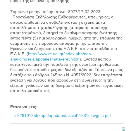
όρους της ως άνω Πρόσκλησης.
Σύμφωνα με την υπ’ αρ. πρωτ. 8977/17-02-2023
Πρόσκληση Εκδήλωσης Ενδιαφέροντος, υποψήφιος, ο
οποίος επιθυμεί να υποβάλει ένσταση σχετικά με τα
αποτελέσματα της αξιολόγησης (απόφαση αποδοχής
αποτελεσμάτων), διατηρεί το δικαίωμα άσκησης ένστασης
εντός πέντε (5) ημερολογιακών ημερών από την επόμενη της
ανάρτησης της παρούσας απόφασης της Επιτροπής
Ερευνών και Διαχείρισης του Ε.Λ.Κ.Ε. στην ιστοσελίδα του
Ε.Λ.Κ.Ε. (
http://www.rc.uoi.gr/index.php/nea-
anakoinoseis/apotelesmata-erevniton
). Ενστάσεις που
κατατίθενται μετά την παρέλευση της ανωτέρω προθεσμίας
θεωρούνται εκπρόθεσμες και δεν εξετάζονται. Σύμφωνα με τις
διατάξεις του άρθρου 245 του Ν. 4957/2022, δεν επιτρέπεται
ένσταση για λόγους που αφορούν στη συνέντευξη ή την
εξέταση γνώσεων και τη δοκιμασία δεξιοτήτων και εργασιακής
αποτελεσματικότητας.
Επισυνάψεις:
8281013552apofapodapotaksiol11881diavgeia.pdf