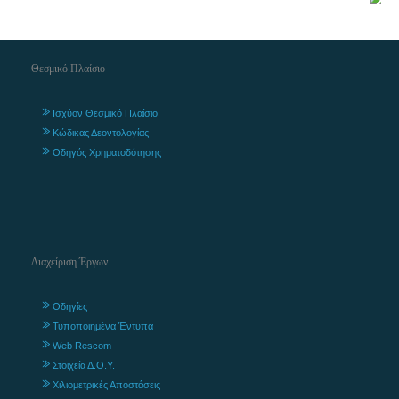
Θεσμικό Πλαίσιο
Ισχύον Θεσμικό Πλαίσιο
Κώδικας Δεοντολογίας
Οδηγός Χρηματοδότησης
Διαχείριση Έργων
Οδηγίες
Τυποποιημένα Έντυπα
Web Rescom
Στοιχεία Δ.Ο.Υ.
Χιλιομετρικές Αποστάσεις