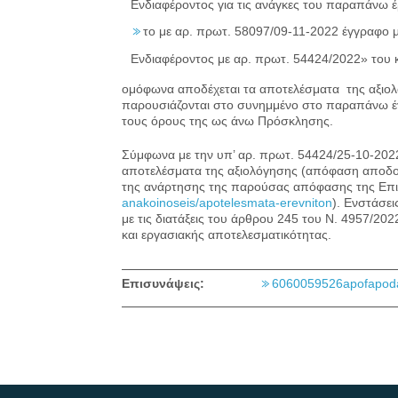
Ενδιαφέροντος για τις ανάγκες του παραπάνω έ
το με αρ. πρωτ. 58097/09-11-2022 έγγραφο
Ενδιαφέροντος με αρ. πρωτ. 54424/2022» του 
ομόφωνα αποδέχεται τα αποτελέσματα της αξιο
παρουσιάζονται στο συνημμένο στο παραπάνω έγ
τους όρους της ως άνω Πρόσκλησης.
Σύμφωνα με την υπ’ αρ. πρωτ. 54424/25-10-202
αποτελέσματα της αξιολόγησης (απόφαση αποδοχ
της ανάρτησης της παρούσας απόφασης της Επιτρ
anakoinoseis/apotelesmata-erevniton
). Ενστάσε
με τις διατάξεις του άρθρου 245 του Ν. 4957/20
και εργασιακής αποτελεσματικότητας.
Επισυνάψεις:
6060059526apofapoda