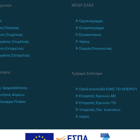
Ερευνών
ΜΟΔΥ ΕΛΚΕ
λ
Οργανόγραμμα
ική Ποιότητας
Ονοματόγραμμα
ση Ολομέλειας
Εγκαταστάσεις
ριάσεις Ολομέλειας
Χάρτης
ση Επταμελούς
Στοιχεία Επικοινωνίας
ριάσεις Επταμελούς
τήσεις
Χρήσιμοι Σύνδεσμοι
ς Χρηματοδότησης
Παλιά Ιστοσελίδα ΕΛΚΕ ΤΕΙ ΗΠΕΙΡΟΥ
κλήσεις Φορέων
Επιτροπές Ερευνών ΑΕΙ
όγραμμα Πλαίσιο
Επιτροπές Ερευνών ΤΕΙ
Υπηρεσίες Παν. Ιωαννίνων
Λεξικά