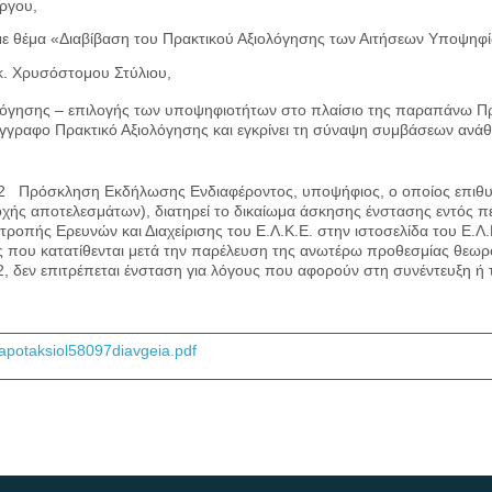
ργου,
 με θέμα «Διαβίβαση του Πρακτικού Αξιολόγησης των Αιτήσεων Υποψη
κ. Χρυσόστομου Στύλιου,
λόγησης – επιλογής των υποψηφιοτήτων στο πλαίσιο της παραπάνω 
γραφο Πρακτικό Αξιολόγησης και εγκρίνει τη σύναψη συμβάσεων ανάθ
2 Πρόσκληση Εκδήλωσης Ενδιαφέροντος, υποψήφιος, ο οποίος επιθυμε
ής αποτελεσμάτων), διατηρεί το δικαίωμα άσκησης ένστασης εντός π
οπής Ερευνών και Διαχείρισης του Ε.Λ.Κ.Ε. στην ιστοσελίδα του Ε.Λ.Κ
ις που κατατίθενται μετά την παρέλευση της ανωτέρω προθεσμίας θεωρ
22, δεν επιτρέπεται ένσταση για λόγους που αφορούν στη συνέντευξη ή 
potaksiol58097diavgeia.pdf