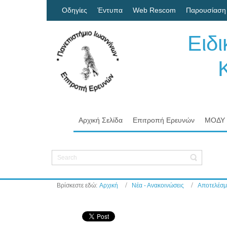
Οδηγίες
Έντυπα
Web Rescom
Παρουσίαση
Ειδ
Κον
Πα
Αρχική Σελίδα
Επιτροπή Ερευνών
ΜΟΔΥ
Βρίσκεστε εδώ:
Αρχική
Νέα - Ανακοινώσεις
Αποτελέσμ