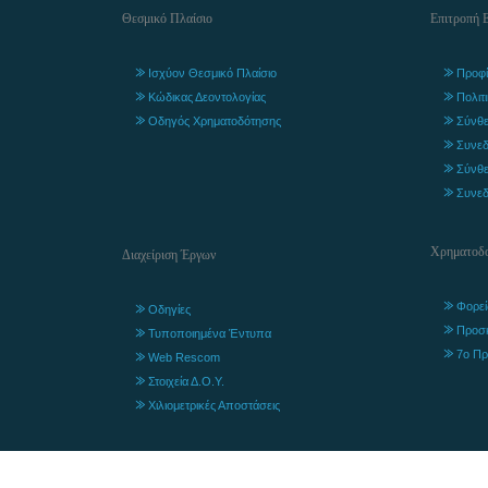
Θεσμικό Πλαίσιο
Επιτροπή 
Ισχύον Θεσμικό Πλαίσιο
Προφί
Κώδικας Δεοντολογίας
Πολιτ
Οδηγός Χρηματοδότησης
Σύνθε
Συνεδ
Σύνθε
Συνεδ
Χρηματοδο
Διαχείριση Έργων
Φορεί
Οδηγίες
Προσ
Τυποποιημένα Έντυπα
7ο Πρ
Web Rescom
Στοιχεία Δ.Ο.Υ.
Χιλιομετρικές Αποστάσεις