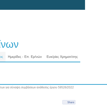
νων
ις
Ημερίδες - Επ. Ερ/νών
Ευκ/ρίες Χρηματ/σης
των για σύναψη συμβάσεων ανάθεσης έργου 59526/2022
Share