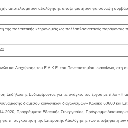
χής αποτελεσμάτων αξιολόγησης υποψηφιοτήτων για σύναψη συμβάσ
η της πολιτιστικής κληρονομιάς ως πολλαπλασιαστικός παράγοντας π
022
ών και Διαχείρισης του Ε.Λ.Κ.Ε. του Πανεπιστημίου Ιωαννίνων, στη σ
ση Εκδήλωσης Ενδιαφέροντος για τις ανάγκες του έργου με τίτλο «Η α
νδυνάμωσης διαμέσου κοινωνικών διαγωνισμών» Κωδικό 60600 και Επι
14-2020, Προγράμματα Εδαφικής Συνεργασίας, Πρόγραμμα Διασυνοριακή
η για τη συγκρότηση της Επιτροπής Αξιολόγησης των υποψηφιοτήτω