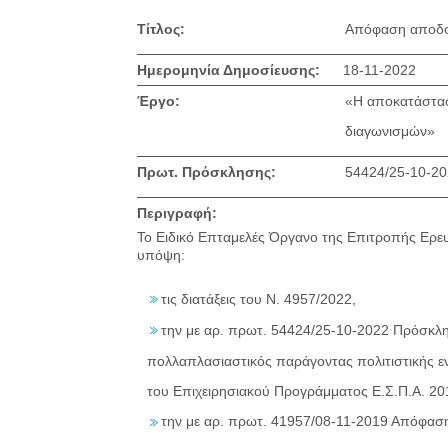
Τίτλος:
Απόφαση αποδο
Ημερομηνία Δημοσίευσης:
18-11-2022
Έργο:
«Η αποκατάστασ
διαγωνισμών»
Πρωτ. Πρόσκλησης:
54424/25-10-2
Περιγραφή:
Το Ειδικό Επταμελές Όργανο της Επιτροπής Ερευν
υπόψη:
τις διατάξεις του Ν. 4957/2022,
την με αρ. πρωτ. 54424/25-10-2022 Πρόσκλη
πολλαπλασιαστικός παράγοντας πολιτιστικής ε
του Επιχειρησιακού Προγράμματος Ε.Σ.Π.Α. 20
την με αρ. πρωτ. 41957/08-11-2019 Απόφασ