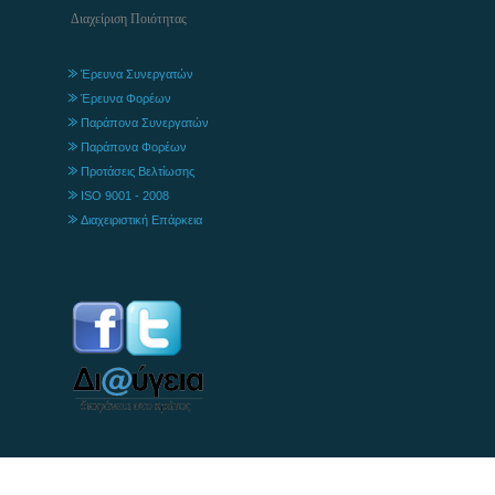
Διαχείριση Ποιότητας
Έρευνα Συνεργατών
Έρευνα Φορέων
Παράπονα Συνεργατών
Παράπονα Φορέων
Προτάσεις Βελτίωσης
ISO 9001 - 2008
Διαχειριστική Επάρκεια