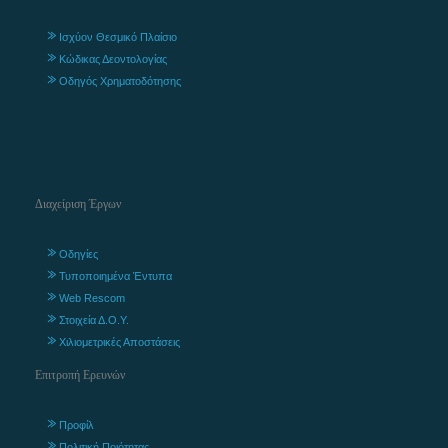
Ισχύον Θεσμικό Πλαίσιο
Κώδικας Δεοντολογίας
Οδηγός Χρηματοδότησης
Διαχείριση Έργων
Οδηγίες
Τυποποιημένα Έντυπα
Web Rescom
Στοιχεία Δ.Ο.Υ.
Χιλιομετρικές Αποστάσεις
Επιτροπή Ερευνών
Προφίλ
Πολιτική Ποιότητας