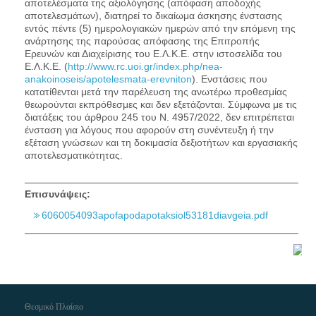
αποτελέσματα της αξιολόγησης (απόφαση αποδοχής
αποτελεσμάτων), διατηρεί το δικαίωμα άσκησης ένστασης
εντός πέντε (5) ημερολογιακών ημερών από την επόμενη της
ανάρτησης της παρούσας απόφασης της Επιτροπής
Ερευνών και Διαχείρισης του Ε.Λ.Κ.Ε. στην ιστοσελίδα του
Ε.Λ.Κ.Ε. (
http://www.rc.uoi.gr/index.php/nea-
anakoinoseis/apotelesmata-erevniton
). Ενστάσεις που
κατατίθενται μετά την παρέλευση της ανωτέρω προθεσμίας
θεωρούνται εκπρόθεσμες και δεν εξετάζονται. Σύμφωνα με τις
διατάξεις του άρθρου 245 του Ν. 4957/2022, δεν επιτρέπεται
ένσταση για λόγους που αφορούν στη συνέντευξη ή την
εξέταση γνώσεων και τη δοκιμασία δεξιοτήτων και εργασιακής
αποτελεσματικότητας.
Επισυνάψεις:
6060054093apofapodapotaksiol53181diavgeia.pdf
Θεσμικό Πλαίσιο