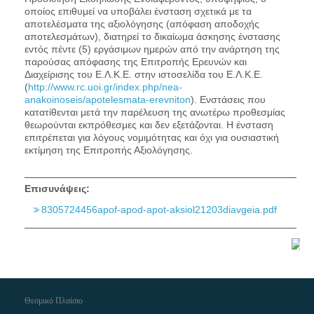
οποίος επιθυμεί να υποβάλει ένσταση σχετικά με τα
αποτελέσματα της αξιολόγησης (απόφαση αποδοχής
αποτελεσμάτων), διατηρεί το δικαίωμα άσκησης ένστασης
εντός πέντε (5) εργάσιμων ημερών από την ανάρτηση της
παρούσας απόφασης της Επιτροπής Ερευνών και
Διαχείρισης του Ε.Λ.Κ.Ε. στην ιστοσελίδα του Ε.Λ.Κ.Ε.
(
http://www.rc.uoi.gr/index.php/nea-
anakoinoseis/apotelesmata-erevniton
). Ενστάσεις που
κατατίθενται μετά την παρέλευση της ανωτέρω προθεσμίας
θεωρούνται εκπρόθεσμες και δεν εξετάζονται. Η ένσταση
επιτρέπεται για λόγους νομιμότητας και όχι για ουσιαστική
εκτίμηση της Επιτροπής Αξιολόγησης.
Επισυνάψεις:
8305724456apof-apod-apot-aksiol21203diavgeia.pdf
Θεσμικό Πλαίσιο