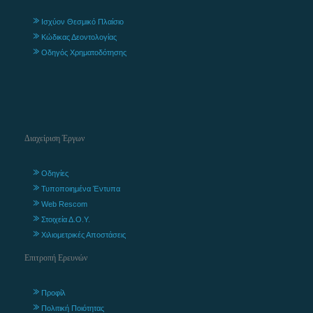
Ισχύον Θεσμικό Πλαίσιο
Κώδικας Δεοντολογίας
Οδηγός Χρηματοδότησης
Διαχείριση Έργων
Οδηγίες
Τυποποιημένα Έντυπα
Web Rescom
Στοιχεία Δ.Ο.Υ.
Χιλιομετρικές Αποστάσεις
Επιτροπή Ερευνών
Προφίλ
Πολιτική Ποιότητας