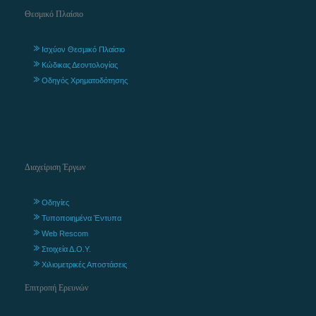
Θεσμικό Πλαίσιο
Ισχύον Θεσμικό Πλαίσιο
Κώδικας Δεοντολογίας
Οδηγός Χρηματοδότησης
Διαχείριση Έργων
Οδηγίες
Τυποποιημένα Έντυπα
Web Rescom
Στοιχεία Δ.Ο.Υ.
Χιλιομετρικές Αποστάσεις
Επιτροπή Ερευνών