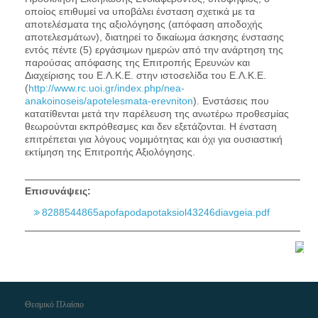
οποίος επιθυμεί να υποβάλει ένσταση σχετικά με τα
αποτελέσματα της αξιολόγησης (απόφαση αποδοχής
αποτελεσμάτων), διατηρεί το δικαίωμα άσκησης ένστασης
εντός πέντε (5) εργάσιμων ημερών από την ανάρτηση της
παρούσας απόφασης της Επιτροπής Ερευνών και
Διαχείρισης του Ε.Λ.Κ.Ε. στην ιστοσελίδα του Ε.Λ.Κ.Ε.
(
http://www.rc.uoi.gr/index.php/nea-
anakoinoseis/apotelesmata-erevniton
). Ενστάσεις που
κατατίθενται μετά την παρέλευση της ανωτέρω προθεσμίας
θεωρούνται εκπρόθεσμες και δεν εξετάζονται. Η ένσταση
επιτρέπεται για λόγους νομιμότητας και όχι για ουσιαστική
εκτίμηση της Επιτροπής Αξιολόγησης.
Επισυνάψεις:
8288544865apofapodapotaksiol43246diavgeia.pdf
Θεσμικό Πλαίσιο