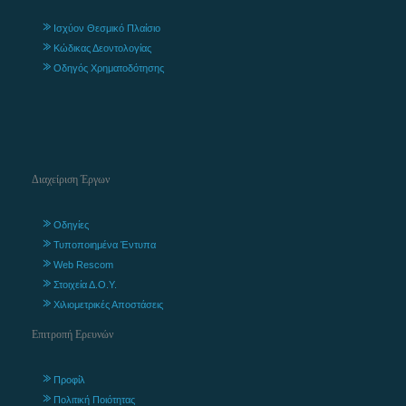
Ισχύον Θεσμικό Πλαίσιο
Κώδικας Δεοντολογίας
Οδηγός Χρηματοδότησης
Διαχείριση Έργων
Οδηγίες
Τυποποιημένα Έντυπα
Web Rescom
Στοιχεία Δ.Ο.Υ.
Χιλιομετρικές Αποστάσεις
Επιτροπή Ερευνών
Προφίλ
Πολιτική Ποιότητας