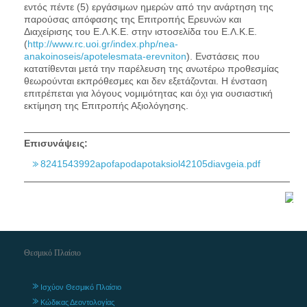
εντός πέντε (5) εργάσιμων ημερών από την ανάρτηση της
παρούσας απόφασης της Επιτροπής Ερευνών και
Διαχείρισης του Ε.Λ.Κ.Ε. στην ιστοσελίδα του Ε.Λ.Κ.Ε.
(
http://www.rc.uoi.gr/index.php/nea-
anakoinoseis/apotelesmata-erevniton
). Ενστάσεις που
κατατίθενται μετά την παρέλευση της ανωτέρω προθεσμίας
θεωρούνται εκπρόθεσμες και δεν εξετάζονται. Η ένσταση
επιτρέπεται για λόγους νομιμότητας και όχι για ουσιαστική
εκτίμηση της Επιτροπής Αξιολόγησης.
Επισυνάψεις:
8241543992apofapodapotaksiol42105diavgeia.pdf
Θεσμικό Πλαίσιο
Ισχύον Θεσμικό Πλαίσιο
Κώδικας Δεοντολογίας