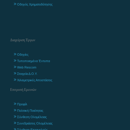
Οδηγός Χρηματοδότησης
Διαχείριση Έργων
Οδηγίες
Τυποποιημένα Έντυπα
Web Rescom
Στοιχεία Δ.Ο.Υ.
Χιλιομετρικές Αποστάσεις
Επιτροπή Ερευνών
Προφίλ
Πολιτική Ποιότητας
Σύνθεση Ολομέλειας
Συνεδριάσεις Ολομέλειας
Σύνθεση Επταμελούς