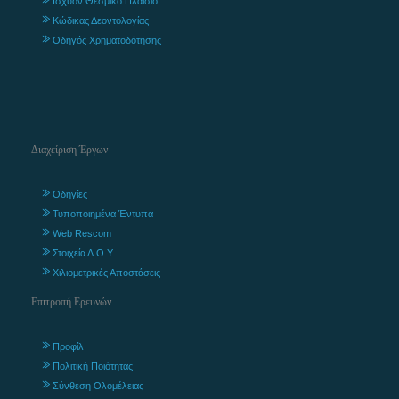
Ισχύον Θεσμικό Πλαίσιο
Κώδικας Δεοντολογίας
Οδηγός Χρηματοδότησης
Διαχείριση Έργων
Οδηγίες
Τυποποιημένα Έντυπα
Web Rescom
Στοιχεία Δ.Ο.Υ.
Χιλιομετρικές Αποστάσεις
Επιτροπή Ερευνών
Προφίλ
Πολιτική Ποιότητας
Σύνθεση Ολομέλειας