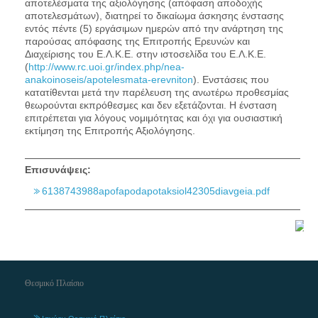
αποτελέσματα της αξιολόγησης (απόφαση αποδοχής
αποτελεσμάτων), διατηρεί το δικαίωμα άσκησης ένστασης
εντός πέντε (5) εργάσιμων ημερών από την ανάρτηση της
παρούσας απόφασης της Επιτροπής Ερευνών και
Διαχείρισης του Ε.Λ.Κ.Ε. στην ιστοσελίδα του Ε.Λ.Κ.Ε.
(
http://www.rc.uoi.gr/index.php/nea-
anakoinoseis/apotelesmata-erevniton
). Ενστάσεις που
κατατίθενται μετά την παρέλευση της ανωτέρω προθεσμίας
θεωρούνται εκπρόθεσμες και δεν εξετάζονται. Η ένσταση
επιτρέπεται για λόγους νομιμότητας και όχι για ουσιαστική
εκτίμηση της Επιτροπής Αξιολόγησης.
Επισυνάψεις:
6138743988apofapodapotaksiol42305diavgeia.pdf
Θεσμικό Πλαίσιο