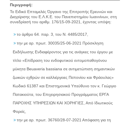
Περιγραφή:
Το Ειδικό Επταμελές Όργανο της Επιτροπής Ερευνών και
Διαχείρισης του Ε.Λ.Κ.Ε. του Πανεπιστημίου Ιωαννίνων, στη
συνεδρίασή του αριθμ. 176/15-09-2021, έχοντας υπόψη:
το άρθρο 64. παρ. 3, του Ν. 4485/2017,
την με αρ. πρωτ. 30035/25-06-2021 Πρόσκληση
Εκδήλωσης Ενδιαφέροντος για τις ανάγκες του έργου με
τίτλο «Επίδραση του ενδοφυτικού εντομοπαθογόνου
μύκητα Beuaveria bassiana σε αντιμετώπιση σημαντικών
ζωικών εχθρών σε καλλιέργειες Πεπονίου και Φράουλας»
Κωδικό 61387 και Επιστημονικά Υπεύθυνο τον κ. Γεώργιο
Πατακιούτα, του Επιχειρησιακού Προγράμματος ΕΡΓΑ
ΠΑΡΟΧΗΣ ΥΠΗΡΕΣΙΩΝ ΚΑΙ ΧΟΡΗΓΙΕΣ, Από Ιδιωτικούς
Φορείς,
την με αρ. πρωτ. 36760/28-07-2021 Απόφαση για τη