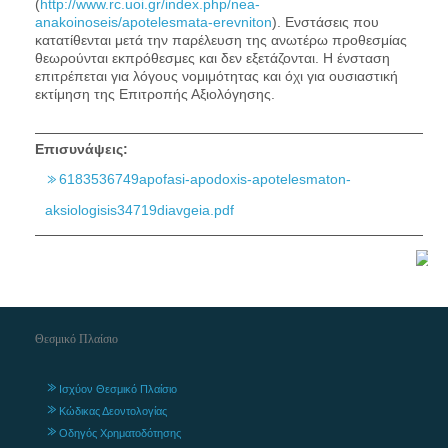
(
http://www.rc.uoi.gr/index.php/nea-
anakoinoseis/apotelesmata-erevniton
). Ενστάσεις που
κατατίθενται μετά την παρέλευση της ανωτέρω προθεσμίας
θεωρούνται εκπρόθεσμες και δεν εξετάζονται. Η ένσταση
επιτρέπεται για λόγους νομιμότητας και όχι για ουσιαστική
εκτίμηση της Επιτροπής Αξιολόγησης.
Επισυνάψεις:
6183536749apofasi-apodoxis-apotelesmaton-
aksiologisis34719diavgeia.pdf
Θεσμικό Πλαίσιο
Ισχύον Θεσμικό Πλαίσιο
Κώδικας Δεοντολογίας
Οδηγός Χρηματοδότησης