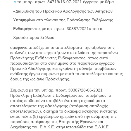
το με αρ. πρωτ. 34719/16-07-2021 έγγραφο με θέμα
«Διαβίβαση του Πρακτικού Αξιολόγησης των Αιτήσεων
Υποψηφίων στο πλαίσιο της Πρόσκλησης Εκδήλωσης
Ενδιαφέροντος με αρ. πρωτ. 30387/2021» του κ.
Χρυσόστομου Στύλιου,
ομόφωνα αποδέχεται τα αποτελέσματα της αξιολόγησης –
επιλογής των υποψηφιοτήτων στο πλαίσιο της παραπάνω
Πρόσκλησης Εκδήλωσης Ενδιαφέροντος, όπως αυτά
παρουσιάζονται στο συνημμένο στο παραπάνω έγγραφο
Πρακτικό Αξιολόγησης και εγκρίνει τη σύναψη συμβάσεων
ανάθεσης έργου σύμφωνα με αυτά τα αποτελέσματα και τους
όρους της ως άνω Πρόσκλησης.
Σύμφωνα με την υπ’ αρ. πρωτ. 30387/28-06-2021
Πρόσκληση Εκδήλωσης Ενδιαφέροντος, υποψήφιος, ο
οποίος επιθυμεί να υποβάλει ένσταση σχετικά με τα
αποτελέσματα της αξιολόγησης (απόφαση αποδοχής
αποτελεσμάτων), διατηρεί το δικαίωμα άσκησης ένστασης
εντός πέντε (5) εργάσιμων ημερών από την ανάρτηση της
παρούσας απόφασης της Επιτροπής Ερευνών και
Διαχείρισης του Ε.Λ.Κ.Ε. στην ιστοσελίδα του Ε.Λ.Κ.Ε.