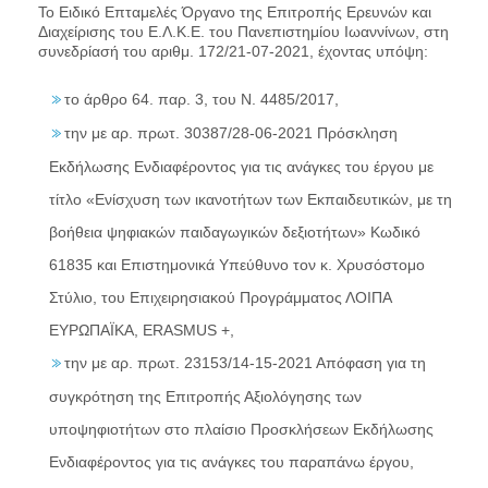
Το Ειδικό Επταμελές Όργανο της Επιτροπής Ερευνών και
Διαχείρισης του Ε.Λ.Κ.Ε. του Πανεπιστημίου Ιωαννίνων, στη
συνεδρίασή του αριθμ. 172/21-07-2021, έχοντας υπόψη:
το άρθρο 64. παρ. 3, του Ν. 4485/2017,
την με αρ. πρωτ. 30387/28-06-2021 Πρόσκληση
Εκδήλωσης Ενδιαφέροντος για τις ανάγκες του έργου με
τίτλο «Ενίσχυση των ικανοτήτων των Εκπαιδευτικών, με τη
βοήθεια ψηφιακών παιδαγωγικών δεξιοτήτων» Κωδικό
61835 και Επιστημονικά Υπεύθυνο τον κ. Χρυσόστομο
Στύλιο, του Επιχειρησιακού Προγράμματος ΛΟΙΠΑ
ΕΥΡΩΠΑΪΚΑ, ERASMUS +,
την με αρ. πρωτ. 23153/14-15-2021 Απόφαση για τη
συγκρότηση της Επιτροπής Αξιολόγησης των
υποψηφιοτήτων στο πλαίσιο Προσκλήσεων Εκδήλωσης
Ενδιαφέροντος για τις ανάγκες του παραπάνω έργου,