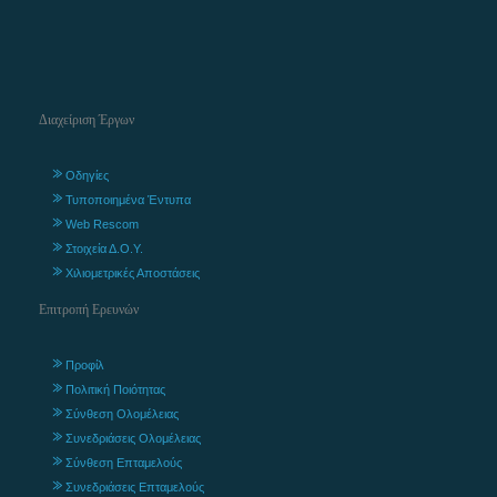
Διαχείριση Έργων
Οδηγίες
Τυποποιημένα Έντυπα
Web Rescom
Στοιχεία Δ.Ο.Υ.
Χιλιομετρικές Αποστάσεις
Επιτροπή Ερευνών
Προφίλ
Πολιτική Ποιότητας
Σύνθεση Ολομέλειας
Συνεδριάσεις Ολομέλειας
Σύνθεση Επταμελούς
Συνεδριάσεις Επταμελούς