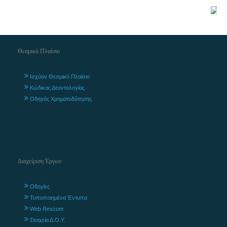
Θεσμικό Πλαίσιο
Ισχύον Θεσμικό Πλαίσιο
Κώδικας Δεοντολογίας
Οδηγός Χρηματοδότησης
Διαχείριση Έργων
Οδηγίες
Τυποποιημένα Έντυπα
Web Rescom
Στοιχεία Δ.Ο.Υ.