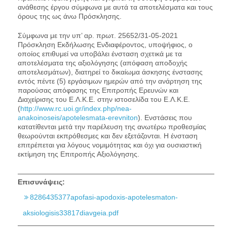
ανάθεσης έργου σύμφωνα με αυτά τα αποτελέσματα και τους
όρους της ως άνω Πρόσκλησης.
Σύμφωνα με την υπ’ αρ. πρωτ. 25652/31-05-2021
Πρόσκληση Εκδήλωσης Ενδιαφέροντος, υποψήφιος, ο
οποίος επιθυμεί να υποβάλει ένσταση σχετικά με τα
αποτελέσματα της αξιολόγησης (απόφαση αποδοχής
αποτελεσμάτων), διατηρεί το δικαίωμα άσκησης ένστασης
εντός πέντε (5) εργάσιμων ημερών από την ανάρτηση της
παρούσας απόφασης της Επιτροπής Ερευνών και
Διαχείρισης του Ε.Λ.Κ.Ε. στην ιστοσελίδα του Ε.Λ.Κ.Ε.
(
http://www.rc.uoi.gr/index.php/nea-
anakoinoseis/apotelesmata-erevniton
). Ενστάσεις που
κατατίθενται μετά την παρέλευση της ανωτέρω προθεσμίας
θεωρούνται εκπρόθεσμες και δεν εξετάζονται. Η ένσταση
επιτρέπεται για λόγους νομιμότητας και όχι για ουσιαστική
εκτίμηση της Επιτροπής Αξιολόγησης.
Επισυνάψεις:
8286435377apofasi-apodoxis-apotelesmaton-
aksiologisis33817diavgeia.pdf