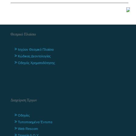
Θεσμικό Πλαίσιο
Ισχύον Θεσμικό Πλαίσιο
Κώδικας Δεοντολογίας
Οδηγός Χρηματοδότησης
Διαχείριση Έργων
Οδηγίες
Τυποποιημένα Έντυπα
Web Rescom
Στοιχεία Δ.Ο.Υ.