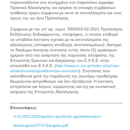
παρουσιάζονται στο συνημμένο στο παραπάνω έγγραφο
Πρακτικό Αξιολόγησης και εγκρίνει τη σύναψη συμβάσεων
ανάθεσης έργου σύμφωνα με αυτά τα αποτελέσματα και τους
όρους της ως άνω Πρόσκλησης.
Σύμφωνα με την υπ’ αρ. πρωτ. 5959/03-02-2021 Πρόσκληση
Εκδήλωσης Ενδιαφέροντος, υποψήφιος, ο οποίος επιθυμεί
να υποβάλει ένσταση σχετικά με τα αποτελέσματα της
αξιολόγησης (απόφαση αποδοχής αποτελεσμάτων), διατηρεί
το δικαίωμα άσκησης ένστασης εντός πέντε (5) εργάσιμων
ημερών από την ανάρτηση της παρούσας απόφασης της
Επιτροπής Ερευνών και Διαχείρισης του Ε.Λ.Κ.Ε. στην
ιστοσελίδα του Ε.Λ.Κ.Ε. (
http://www.rc.uoi.gr/index.php/nea-
anakoinoseis/apotelesmata-erevniton
). Ενστάσεις που
κατατίθενται μετά την παρέλευση της ανωτέρω προθεσμίας
θεωρούνται εκπρόθεσμες και δεν εξετάζονται. Η ένσταση
επιτρέπεται για λόγους νομιμότητας και όχι για ουσιαστική
εκτίμηση της Επιτροπής Αξιολόγησης.
Επισυνάψεις:
6129213282apofasi-apodoxis-apotelesmaton-
aksiologisis10747diavgeia.pdf