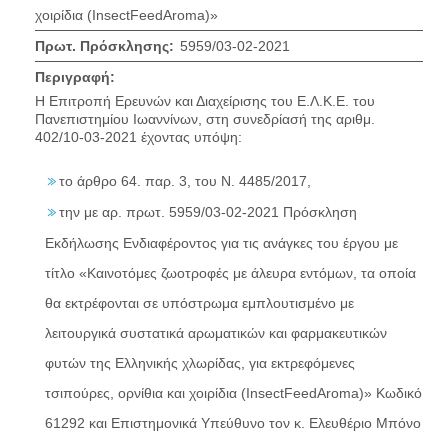
χοιρίδια (InsectFeedAroma)»
Πρωτ. Πρόσκλησης:
5959/03-02-2021
Περιγραφή:
Η Επιτροπή Ερευνών και Διαχείρισης του Ε.Λ.Κ.Ε. του
Πανεπιστημίου Ιωαννίνων, στη συνεδρίασή της αριθμ.
402/10-03-2021 έχοντας υπόψη:
το άρθρο 64. παρ. 3, του Ν. 4485/2017,
την με αρ. πρωτ. 5959/03-02-2021 Πρόσκληση
Εκδήλωσης Ενδιαφέροντος για τις ανάγκες του έργου με
τίτλο «Καινοτόμες ζωοτροφές με άλευρα εντόμων, τα οποία
θα εκτρέφονται σε υπόστρωμα εμπλουτισμένο με
λειτουργικά συστατικά αρωματικών και φαρμακευτικών
φυτών της Ελληνικής χλωρίδας, για εκτρεφόμενες
τσιπούρες, ορνίθια και χοιρίδια (InsectFeedAroma)» Κωδικό
61292 και Επιστημονικά Υπεύθυνο τον κ. Ελευθέριο Μπόνο