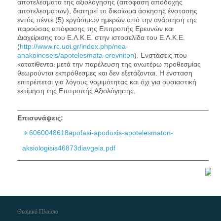
αποτελέσματα της αξιολόγησης (απόφαση αποδοχής
αποτελεσμάτων), διατηρεί το δικαίωμα άσκησης ένστασης
εντός πέντε (5) εργάσιμων ημερών από την ανάρτηση της
παρούσας απόφασης της Επιτροπής Ερευνών και
Διαχείρισης του Ε.Λ.Κ.Ε. στην ιστοσελίδα του Ε.Λ.Κ.Ε.
(
http://www.rc.uoi.gr/index.php/nea-
anakoinoseis/apotelesmata-erevniton
). Ενστάσεις που
κατατίθενται μετά την παρέλευση της ανωτέρω προθεσμίας
θεωρούνται εκπρόθεσμες και δεν εξετάζονται. Η ένσταση
επιτρέπεται για λόγους νομιμότητας και όχι για ουσιαστική
εκτίμηση της Επιτροπής Αξιολόγησης.
Επισυνάψεις:
6060048618apofasi-apodoxis-apotelesmaton-
aksiologisis46873diavgeia.pdf
Θεσμικό Πλαίσιο