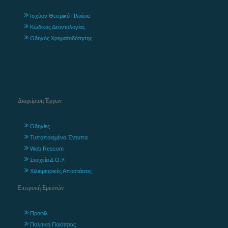
Ισχύον Θεσμικό Πλαίσιο
Κώδικας Δεοντολογίας
Οδηγός Χρηματοδότησης
Διαχείριση Έργων
Οδηγίες
Τυποποιημένα Έντυπα
Web Rescom
Στοιχεία Δ.Ο.Υ.
Χιλιομετρικές Αποστάσεις
Επιτροπή Ερευνών
Προφίλ
Πολιτική Ποιότητας