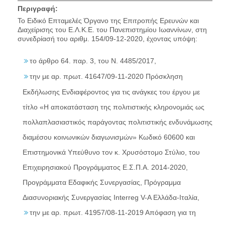
Περιγραφή:
Το Ειδικό Επταμελές Όργανο της Επιτροπής Ερευνών και
Διαχείρισης του Ε.Λ.Κ.Ε. του Πανεπιστημίου Ιωαννίνων, στη
συνεδρίασή του αριθμ. 154/09-12-2020, έχοντας υπόψη:
το άρθρο 64. παρ. 3, του Ν. 4485/2017,
την με αρ. πρωτ. 41647/09-11-2020 Πρόσκληση
Εκδήλωσης Ενδιαφέροντος για τις ανάγκες του έργου με
τίτλο «Η αποκατάσταση της πολιτιστικής κληρονομιάς ως
πολλαπλασιαστικός παράγοντας πολιτιστικής ενδυνάμωσης
διαμέσου κοινωνικών διαγωνισμών» Κωδικό 60600 και
Επιστημονικά Υπεύθυνο τoν κ. Χρυσόστομο Στύλιο, του
Επιχειρησιακού Προγράμματος Ε.Σ.Π.Α. 2014-2020,
Προγράμματα Εδαφικής Συνεργασίας, Πρόγραμμα
Διασυνοριακής Συνεργασίας Interreg V-A Ελλάδα-Ιταλία,
την με αρ. πρωτ. 41957/08-11-2019 Απόφαση για τη