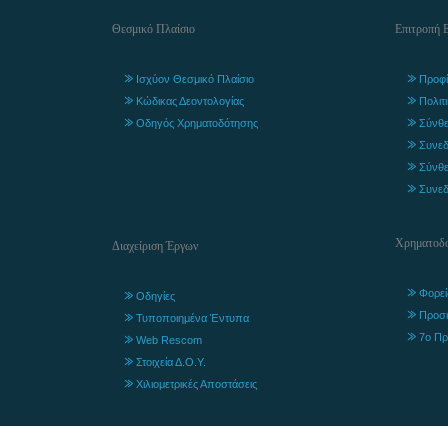
Θεσμικό Πλαίσιο
Επιτροπή 
Ισχύον Θεσμικό Πλαίσιο
Προφί
Κώδικας Δεοντολογίας
Πολιτ
Οδηγός Χρηματοδότησης
Σύνθε
Συνεδ
Σύνθε
Συνεδ
Χρηματοδο
Διαχείριση Έργων
Φορεί
Οδηγίες
Προσ
Τυποποιημένα Έντυπα
7ο Πρ
Web Rescom
Στοιχεία Δ.Ο.Υ.
Χιλιομετρικές Αποστάσεις