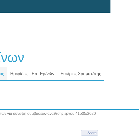
νων
ις
Ημερίδες - Επ. Ερ/νών
Ευκ/ρίες Χρηματ/σης
των για σύναψη συμβάσεων ανάθεσης έργου 41535/2020
Share