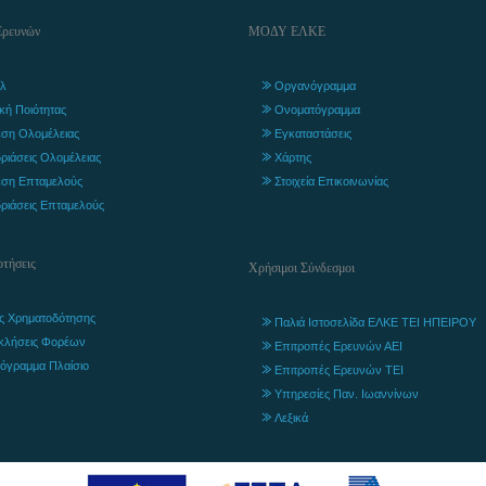
Ερευνών
ΜΟΔΥ ΕΛΚΕ
λ
Οργανόγραμμα
ική Ποιότητας
Ονοματόγραμμα
ση Ολομέλειας
Εγκαταστάσεις
ριάσεις Ολομέλειας
Χάρτης
ση Επταμελούς
Στοιχεία Επικοινωνίας
ριάσεις Επταμελούς
τήσεις
Χρήσιμοι Σύνδεσμοι
ς Χρηματοδότησης
Παλιά Ιστοσελίδα ΕΛΚΕ ΤΕΙ ΗΠΕΙΡΟΥ
κλήσεις Φορέων
Επιτροπές Ερευνών ΑΕΙ
όγραμμα Πλαίσιο
Επιτροπές Ερευνών ΤΕΙ
Υπηρεσίες Παν. Ιωαννίνων
Λεξικά