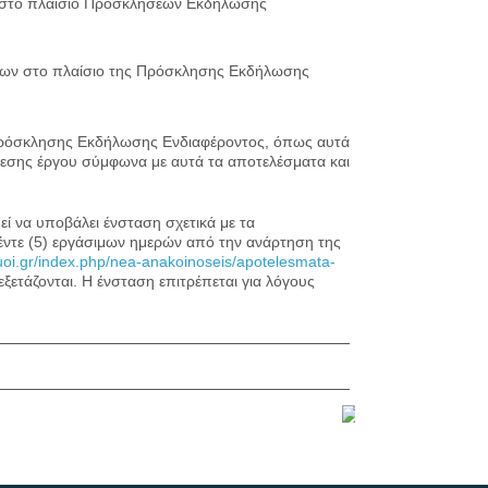
ν στο πλαίσιο Προσκλήσεων Εκδήλωσης
φίων στο πλαίσιο της Πρόσκλησης Εκδήλωσης
Πρόσκλησης Εκδήλωσης Ενδιαφέροντος, όπως αυτά
εσης έργου σύμφωνα με αυτά τα αποτελέσματα και
 να υποβάλει ένσταση σχετικά με τα
ντε (5) εργάσιμων ημερών από την ανάρτηση της
.uoi.gr/index.php/nea-anakoinoseis/apotelesmata-
ξετάζονται. Η ένσταση επιτρέπεται για λόγους