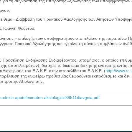
η για τη συγκρότηση της Επιτροπής Αξιολόγησης των υποψηφιοτήτω
ργου,
 με θέμα «Διαβίβαση του Πρακτικού Αξιολόγησης των Αιτήσεων Υποψη
κ. Ιωάννη Φούντου,
λόγησης – επιλογής των υποψηφιοτήτων στο πλαίσιο της παραπάνω 
γραφο Πρακτικό Αξιολόγησης και εγκρίνει τη σύναψη συμβάσεων ανάθ
0 Πρόσκληση Εκδήλωσης Ενδιαφέροντος, υποψήφιος, ο οποίος επιθυμεί
ής αποτελεσμάτων), διατηρεί το δικαίωμα άσκησης ένστασης εντός πέ
αχείρισης του Ε.Λ.Κ.Ε. στην ιστοσελίδα του Ε.Λ.Κ.Ε. (
http://www.rc
ν παρέλευση της ανωτέρω προθεσμίας θεωρούνται εκπρόθεσμες και δεν ε
 Επιτροπής Αξιολόγησης.
odoxis-apotelesmaton-aksiologisis38511diavgeia.pdf