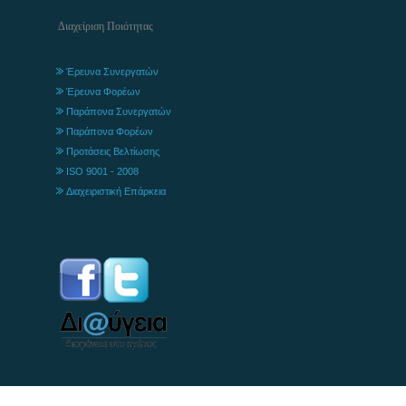
Διαχείριση Ποιότητας
Έρευνα Συνεργατών
Έρευνα Φορέων
Παράπονα Συνεργατών
Παράπονα Φορέων
Προτάσεις Βελτίωσης
ISO 9001 - 2008
Διαχειριστική Επάρκεια