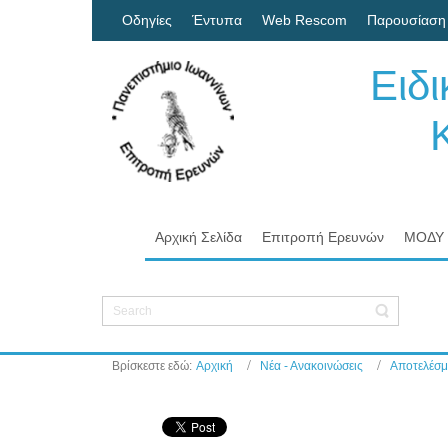
Οδηγίες
Έντυπα
Web Rescom
Παρουσίαση
Ειδ
Κον
Πα
Αρχική Σελίδα
Επιτροπή Ερευνών
ΜΟΔΥ
Βρίσκεστε εδώ:
Αρχική
Νέα - Ανακοινώσεις
Αποτελέσμ