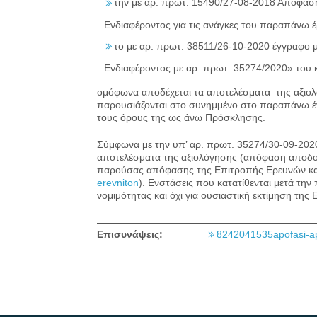
την με αρ. πρωτ. 15490/27-08-2018 Απόφασ
Ενδιαφέροντος για τις ανάγκες του παραπάνω έ
το με αρ. πρωτ. 38511/26-10-2020 έγγραφο
Ενδιαφέροντος με αρ. πρωτ. 35274/2020» του 
ομόφωνα αποδέχεται τα αποτελέσματα της αξιο
παρουσιάζονται στο συνημμένο στο παραπάνω έγ
τους όρους της ως άνω Πρόσκλησης.
Σύμφωνα με την υπ’ αρ. πρωτ. 35274/30-09-202
αποτελέσματα της αξιολόγησης (απόφαση αποδοχ
παρούσας απόφασης της Επιτροπής Ερευνών και Δι
erevniton
). Ενστάσεις που κατατίθενται μετά τη
νομιμότητας και όχι για ουσιαστική εκτίμηση της
Επισυνάψεις:
8242041535apofasi-ap