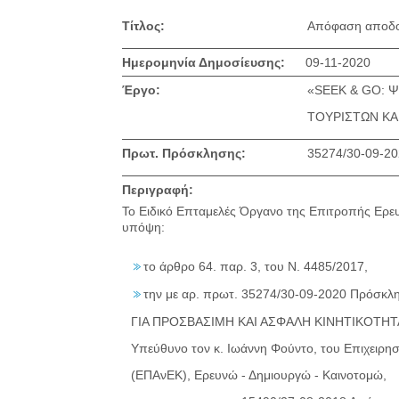
Τίτλος:
Απόφαση αποδο
Ημερομηνία Δημοσίευσης:
09-11-2020
Έργο:
«SEEK & GO: 
ΤΟΥΡΙΣΤΩΝ ΚΑ
Πρωτ. Πρόσκλησης:
35274/30-09-2
Περιγραφή:
Το Ειδικό Επταμελές Όργανο της Επιτροπής Ερευν
υπόψη:
το άρθρο 64. παρ. 3, του Ν. 4485/2017,
την με αρ. πρωτ. 35274/30-09-2020 Πρόσκλ
ΓΙΑ ΠΡΟΣΒΑΣΙΜΗ ΚΑΙ ΑΣΦΑΛΗ ΚΙΝΗΤΙΚΟΤΗΤΑ
Υπεύθυνo τoν κ. Ιωάννη Φούντο, του Επιχειρησ
(ΕΠΑνΕΚ), Ερευνώ - Δημιουργώ - Καινοτομώ,