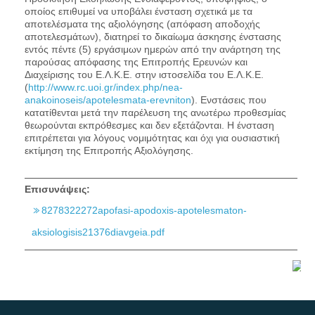
οποίος επιθυμεί να υποβάλει ένσταση σχετικά με τα
αποτελέσματα της αξιολόγησης (απόφαση αποδοχής
αποτελεσμάτων), διατηρεί το δικαίωμα άσκησης ένστασης
εντός πέντε (5) εργάσιμων ημερών από την ανάρτηση της
παρούσας απόφασης της Επιτροπής Ερευνών και
Διαχείρισης του Ε.Λ.Κ.Ε. στην ιστοσελίδα του Ε.Λ.Κ.Ε.
(
http://www.rc.uoi.gr/index.php/nea-
anakoinoseis/apotelesmata-erevniton
). Ενστάσεις που
κατατίθενται μετά την παρέλευση της ανωτέρω προθεσμίας
θεωρούνται εκπρόθεσμες και δεν εξετάζονται. Η ένσταση
επιτρέπεται για λόγους νομιμότητας και όχι για ουσιαστική
εκτίμηση της Επιτροπής Αξιολόγησης.
Επισυνάψεις:
8278322272apofasi-apodoxis-apotelesmaton-
aksiologisis21376diavgeia.pdf