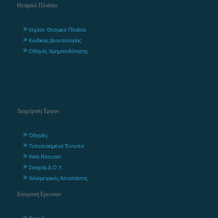
Θεσμικό Πλαίσιο
Ισχύον Θεσμικό Πλαίσιο
Κώδικας Δεοντολογίας
Οδηγός Χρηματοδότησης
Διαχείριση Έργων
Οδηγίες
Τυποποιημένα Έντυπα
Web Rescom
Στοιχεία Δ.Ο.Υ.
Χιλιομετρικές Αποστάσεις
Επιτροπή Ερευνών