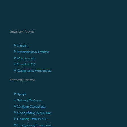
Διαχείριση Έργων
Οδηγίες
Τυποποιημένα Έντυπα
Web Rescom
Στοιχεία Δ.Ο.Υ.
Χιλιομετρικές Αποστάσεις
Επιτροπή Ερευνών
Προφίλ
Πολιτική Ποιότητας
Σύνθεση Ολομέλειας
Συνεδριάσεις Ολομέλειας
Σύνθεση Επταμελούς
Συνεδριάσεις Επταμελούς