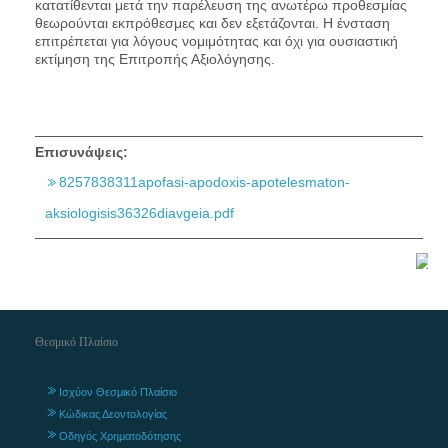
κατατίθενται μετά την παρέλευση της ανωτέρω προθεσμίας
θεωρούνται εκπρόθεσμες και δεν εξετάζονται. Η ένσταση
επιτρέπεται για λόγους νομιμότητας και όχι για ουσιαστική
εκτίμηση της Επιτροπής Αξιολόγησης.
Επισυνάψεις:
8257838311apofasi-apodoxis-apotelesmaton-
aksiologisis36326diavgeia.pdf
Θεσμικό Πλαίσιο
Ισχύον Θεσμικό Πλαίσιο
Κώδικας Δεοντολογίας
Οδηγός Χρηματοδότησης