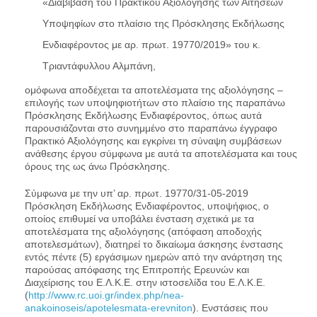
«Διαβίβαση του Πρακτικού Αξιολόγησης των Αιτήσεων
Υποψηφίων στο πλαίσιο της Πρόσκλησης Εκδήλωσης
Ενδιαφέροντος με αρ. πρωτ. 19770/2019» του κ.
Τριαντάφυλλου Αλμπάνη,
ομόφωνα αποδέχεται τα αποτελέσματα της αξιολόγησης –
επιλογής των υποψηφιοτήτων στο πλαίσιο της παραπάνω
Πρόσκλησης Εκδήλωσης Ενδιαφέροντος, όπως αυτά
παρουσιάζονται στο συνημμένο στο παραπάνω έγγραφο
Πρακτικό Αξιολόγησης και εγκρίνει τη σύναψη συμβάσεων
ανάθεσης έργου σύμφωνα με αυτά τα αποτελέσματα και τους
όρους της ως άνω Πρόσκλησης.
Σύμφωνα με την υπ’ αρ. πρωτ. 19770/31-05-2019
Πρόσκληση Εκδήλωσης Ενδιαφέροντος, υποψήφιος, ο
οποίος επιθυμεί να υποβάλει ένσταση σχετικά με τα
αποτελέσματα της αξιολόγησης (απόφαση αποδοχής
αποτελεσμάτων), διατηρεί το δικαίωμα άσκησης ένστασης
εντός πέντε (5) εργάσιμων ημερών από την ανάρτηση της
παρούσας απόφασης της Επιτροπής Ερευνών και
Διαχείρισης του Ε.Λ.Κ.Ε. στην ιστοσελίδα του Ε.Λ.Κ.Ε.
(
http://www.rc.uoi.gr/index.php/nea-
anakoinoseis/apotelesmata-erevniton
). Ενστάσεις που