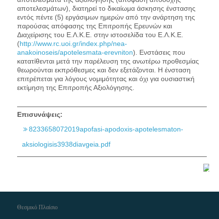
αποτελεσμάτων), διατηρεί το δικαίωμα άσκησης ένστασης
εντός πέντε (5) εργάσιμων ημερών από την ανάρτηση της
παρούσας απόφασης της Επιτροπής Ερευνών και
Διαχείρισης του Ε.Λ.Κ.Ε. στην ιστοσελίδα του Ε.Λ.Κ.Ε.
(
http://www.rc.uoi.gr/index.php/nea-
anakoinoseis/apotelesmata-erevniton
). Ενστάσεις που
κατατίθενται μετά την παρέλευση της ανωτέρω προθεσμίας
θεωρούνται εκπρόθεσμες και δεν εξετάζονται. Η ένσταση
επιτρέπεται για λόγους νομιμότητας και όχι για ουσιαστική
εκτίμηση της Επιτροπής Αξιολόγησης.
Επισυνάψεις:
8233658072019apofasi-apodoxis-apotelesmaton-
aksiologisis3938diavgeia.pdf
Θεσμικό Πλαίσιο