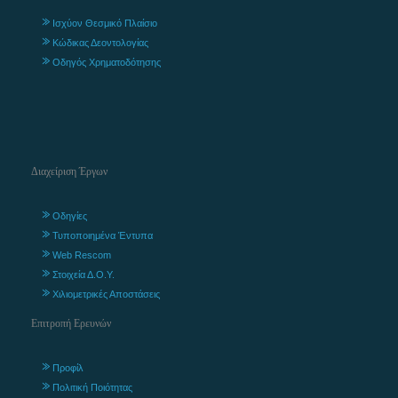
Ισχύον Θεσμικό Πλαίσιο
Κώδικας Δεοντολογίας
Οδηγός Χρηματοδότησης
Διαχείριση Έργων
Οδηγίες
Τυποποιημένα Έντυπα
Web Rescom
Στοιχεία Δ.Ο.Υ.
Χιλιομετρικές Αποστάσεις
Επιτροπή Ερευνών
Προφίλ
Πολιτική Ποιότητας