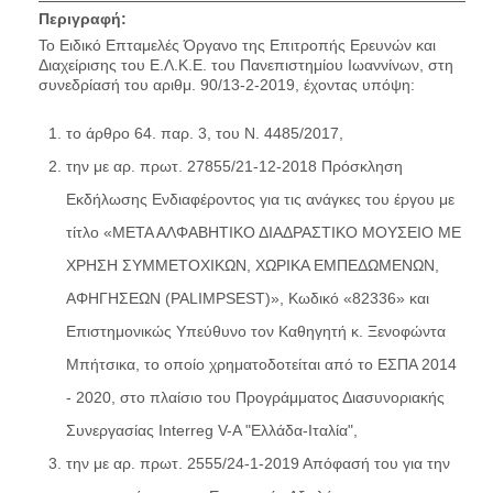
Περιγραφή:
Το Ειδικό Επταμελές Όργανο της Επιτροπής Ερευνών και
Διαχείρισης του Ε.Λ.Κ.Ε. του Πανεπιστημίου Ιωαννίνων, στη
συνεδρίασή του αριθμ. 90/13-2-2019, έχοντας υπόψη:
το άρθρο 64. παρ. 3, του Ν. 4485/2017,
την με αρ. πρωτ. 27855/21-12-2018 Πρόσκληση
Εκδήλωσης Ενδιαφέροντος για τις ανάγκες του έργου με
τίτλο «ΜΕΤΑ ΑΛΦΑΒΗΤΙΚΟ ΔΙΑΔΡΑΣΤΙΚΟ ΜΟΥΣΕΙΟ ΜΕ
ΧΡΗΣΗ ΣΥΜΜΕΤΟΧΙΚΩΝ, ΧΩΡΙΚΑ ΕΜΠΕΔΩΜΕΝΩΝ,
ΑΦΗΓΗΣΕΩΝ (PALIMPSEST)», Κωδικό «82336» και
Επιστημονικώς Υπεύθυνο τον Καθηγητή κ. Ξενοφώντα
Μπήτσικα, το οποίο χρηματοδοτείται από το ΕΣΠΑ 2014
- 2020, στο πλαίσιο του Προγράμματος Διασυνοριακής
Συνεργασίας Interreg V-A "Ελλάδα-Ιταλία",
την με αρ. πρωτ. 2555/24-1-2019 Απόφασή του για την