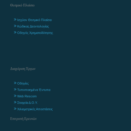
Θεσμικό Πλαίσιο
Ισχύον Θεσμικό Πλαίσιο
Κώδικας Δεοντολογίας
Οδηγός Χρηματοδότησης
Διαχείριση Έργων
Οδηγίες
Τυποποιημένα Έντυπα
Web Rescom
Στοιχεία Δ.Ο.Υ.
Χιλιομετρικές Αποστάσεις
Επιτροπή Ερευνών