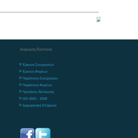
Διαχείριση Ποιότητας
Έρευνα Συνεργατών
Έρευνα Φορέων
Παράπονα Συνεργατών
Παράπονα Φορέων
Προτάσεις Βελτίωσης
ISO 9001 - 2008
Διαχειριστική Επάρκεια