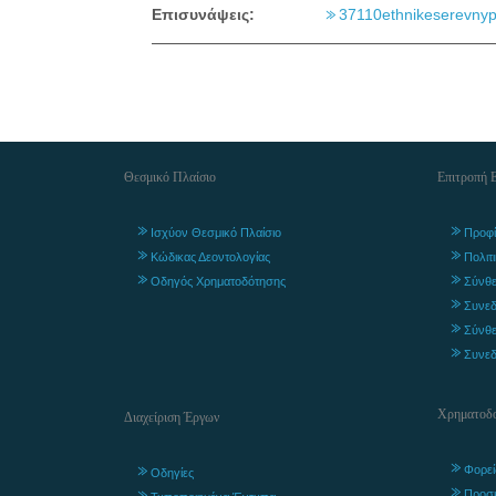
Επισυνάψεις:
37110ethnikeserevny
Θεσμικό Πλαίσιο
Επιτροπή 
Ισχύον Θεσμικό Πλαίσιο
Προφί
Κώδικας Δεοντολογίας
Πολιτ
Οδηγός Χρηματοδότησης
Σύνθε
Συνεδ
Σύνθε
Συνεδ
Χρηματοδο
Διαχείριση Έργων
Φορεί
Οδηγίες
Προσ