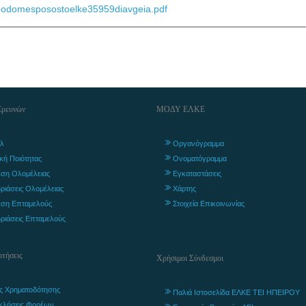
podomesposostoelke35959diavgeia.pdf
Ερευνών
ΜΟΔΥ ΕΛΚΕ
λ
Οργανόγραμμα
ική Ποιότητας
Ονοματόγραμμα
ση Ολομέλειας
Εγκαταστάσεις
ριάσεις Ολομέλειας
Χάρτης
ση Επταμελούς
Στοιχεία Επικοινωνίας
ριάσεις Επταμελούς
τήσεις
Χρήσιμοι Σύνδεσμοι
ς Χρηματοδότησης
Παλιά Ιστοσελίδα ΕΛΚΕ ΤΕΙ ΗΠΕΙΡΟΥ
κλήσεις Φορέων