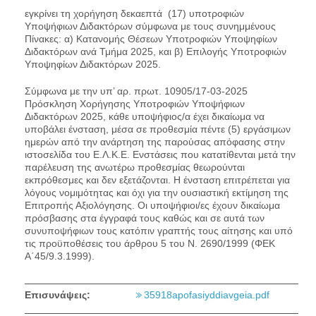
εγκρίνει τη χορήγηση δεκαεπτά (17) υποτροφιών
Υποψήφιων Διδακτόρων σύμφωνα με τους συνημμένους
Πίνακες: α) Κατανομής Θέσεων Υποτροφιών Υποψηφίων
Διδακτόρων ανά Τμήμα 2025, και β) Επιλογής Υποτροφιών
Υποψηφίων Διδακτόρων 2025.
Σύμφωνα με την υπ’ αρ. πρωτ. 10905/17-03-2025
Πρόσκληση Χορήγησης Υποτροφιών Υποψήφιων
Διδακτόρων 2025, κάθε υποψήφιος/α έχει δικαίωμα να
υποβάλει ένσταση, μέσα σε προθεσμία πέντε (5) εργάσιμων
ημερών από την ανάρτηση της παρούσας απόφασης στην
ιστοσελίδα του Ε.Λ.Κ.Ε. Ενστάσεις που κατατίθενται μετά την
παρέλευση της ανωτέρω προθεσμίας θεωρούνται
εκπρόθεσμες και δεν εξετάζονται. Η ένσταση επιτρέπεται για
λόγους νομιμότητας και όχι για την ουσιαστική εκτίμηση της
Επιτροπής Αξιολόγησης. Οι υποψήφιοι/ες έχουν δικαίωμα
πρόσβασης στα έγγραφά τους καθώς και σε αυτά των
συνυποψήφιων τους κατόπιν γραπτής τους αίτησης και υπό
τις προϋποθέσεις του άρθρου 5 του Ν. 2690/1999 (ΦΕΚ
Α΄45/9.3.1999).
Επισυνάψεις:
35918apofasiyddiavgeia.pdf