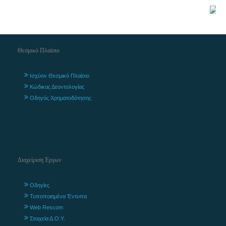
Θεσμικό Πλαίσιο
Ισχύον Θεσμικό Πλαίσιο
Κώδικας Δεοντολογίας
Οδηγός Χρηματοδότησης
Διαχείριση Έργων
Οδηγίες
Τυποποιημένα Έντυπα
Web Rescom
Στοιχεία Δ.Ο.Υ.