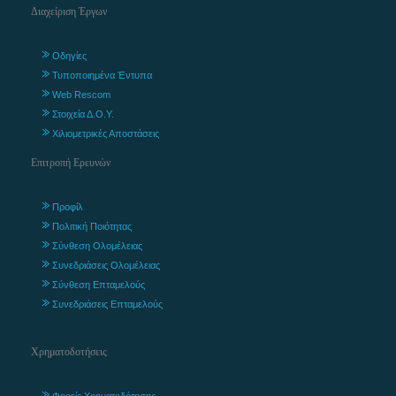
Διαχείριση Έργων
Οδηγίες
Τυποποιημένα Έντυπα
Web Rescom
Στοιχεία Δ.Ο.Υ.
Χιλιομετρικές Αποστάσεις
Επιτροπή Ερευνών
Προφίλ
Πολιτική Ποιότητας
Σύνθεση Ολομέλειας
Συνεδριάσεις Ολομέλειας
Σύνθεση Επταμελούς
Συνεδριάσεις Επταμελούς
Χρηματοδοτήσεις
Φορείς Χρηματοδότησης