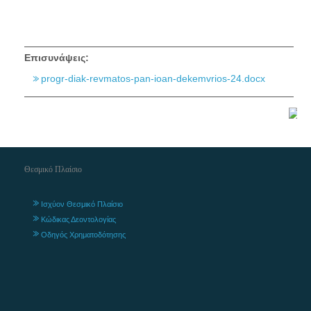
Επισυνάψεις:
progr-diak-revmatos-pan-ioan-dekemvrios-24.docx
Θεσμικό Πλαίσιο
Ισχύον Θεσμικό Πλαίσιο
Κώδικας Δεοντολογίας
Οδηγός Χρηματοδότησης