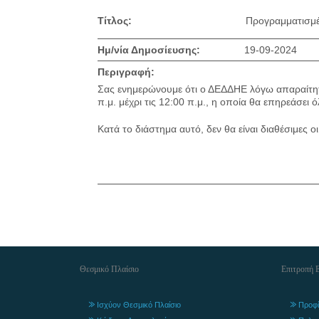
Τίτλος:
Προγραμματισμέ
Ημ/νία Δημοσίευσης:
19-09-2024
Περιγραφή:
Σας ενημερώνουμε ότι ο ΔΕΔΔΗΕ λόγω απαραίτητ
π.μ. μέχρι τις 12:00 π.μ., η οποία θα επηρεάσει ό
Κατά το διάστημα αυτό, δεν θα είναι διαθέσιμες
Θεσμικό Πλαίσιο
Επιτροπή 
Ισχύον Θεσμικό Πλαίσιο
Προφί