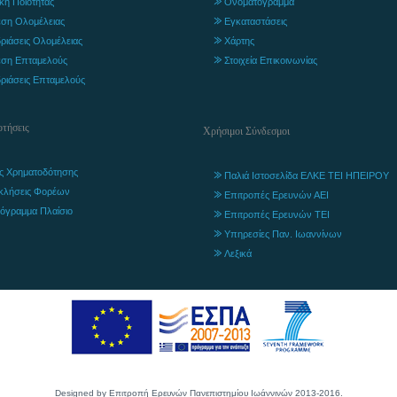
ική Ποιότητας
Ονοματόγραμμα
ση Ολομέλειας
Εγκαταστάσεις
ριάσεις Ολομέλειας
Χάρτης
ση Επταμελούς
Στοιχεία Επικοινωνίας
ριάσεις Επταμελούς
τήσεις
Χρήσιμοι Σύνδεσμοι
ς Χρηματοδότησης
Παλιά Ιστοσελίδα ΕΛΚΕ ΤΕΙ ΗΠΕΙΡΟΥ
κλήσεις Φορέων
Επιτροπές Ερευνών ΑΕΙ
όγραμμα Πλαίσιο
Επιτροπές Ερευνών ΤΕΙ
Υπηρεσίες Παν. Ιωαννίνων
Λεξικά
Designed by Επιτροπή Ερευνών Πανεπιστημίου Ιωάννινών 2013-2016.