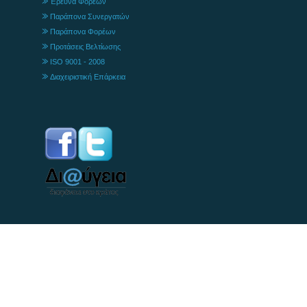
Έρευνα Φορέων
Παράπονα Συνεργατών
Παράπονα Φορέων
Προτάσεις Βελτίωσης
ISO 9001 - 2008
Διαχειριστική Επάρκεια