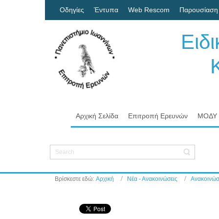
Οδηγίες
Έντυπα
Web Rescom
Παρουσίαση
Ειδ
Κον
Πα
Αρχική Σελίδα
Επιτροπή Ερευνών
ΜΟΔΥ
Βρίσκεστε εδώ:
Αρχική
Νέα - Ανακοινώσεις
Ανακοινώσ