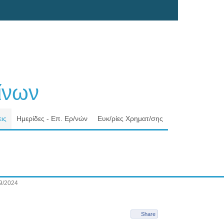
νων
ις
Ημερίδες - Επ. Ερ/νών
Ευκ/ρίες Χρηματ/σης
9/2024
Share