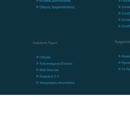
Κώδικας Δεοντολογίας
Πολιτ
Οδηγός Χρηματοδότησης
Σύνθε
Συνεδ
Σύνθε
Συνεδ
Χρηματοδο
Διαχείριση Έργων
Φορεί
Οδηγίες
Προσ
Τυποποιημένα Έντυπα
7ο Πρ
Web Rescom
Στοιχεία Δ.Ο.Υ.
Χιλιομετρικές Αποστάσεις