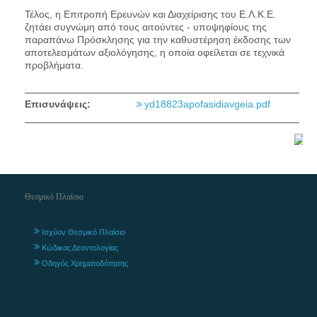
Τέλος, η Επιτροπή Ερευνών και Διαχείρισης του Ε.Λ.Κ.Ε.
ζητάει συγνώμη από τους αιτούντες - υποψηφίους της
παραπάνω Πρόσκλησης για την καθυστέρηση έκδοσης των
αποτελεσμάτων αξιολόγησης, η οποία οφείλεται σε τεχνικά
προβλήματα.
Επισυνάψεις:
yd18823apofasidiavgeia.pdf
Θεσμικό Πλαίσιο
Ισχύον Θεσμικό Πλαίσιο
Κώδικας Δεοντολογίας
Οδηγός Χρηματοδότησης