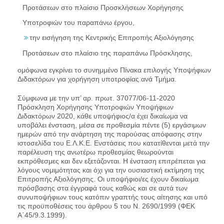
Προτάσεων στο πλαίσιο Προσκλήσεων Χορήγησης
Υποτροφιών του παραπάνω έργου,
την εισήγηση της Κεντρικής Επιτροπής Αξιολόγησης
Προτάσεων στο πλαίσιο της παραπάνω Πρόσκλησης,
ομόφωνα εγκρίνει το συνημμένο Πίνακα επιλογής Υποψήφιων
Διδακτόρων για χορήγηση υποτροφίας ανά Τμήμα.
Σύμφωνα με την υπ’ αρ. πρωτ. 37077/06-11-2020
Πρόσκληση Χορήγησης Υποτροφιών Υποψήφιων
Διδακτόρων 2020, κάθε υποψήφιος/α έχει δικαίωμα να
υποβάλει ένσταση, μέσα σε προθεσμία πέντε (5) εργάσιμων
ημερών από την ανάρτηση της παρούσας απόφασης στην
ιστοσελίδα του Ε.Λ.Κ.Ε. Ενστάσεις που κατατίθενται μετά την
παρέλευση της ανωτέρω προθεσμίας θεωρούνται
εκπρόθεσμες και δεν εξετάζονται. Η ένσταση επιτρέπεται για
λόγους νομιμότητας και όχι για την ουσιαστική εκτίμηση της
Επιτροπής Αξιολόγησης. Οι υποψήφιοι/ες έχουν δικαίωμα
πρόσβασης στα έγγραφά τους καθώς και σε αυτά των
συνυποψήφιων τους κατόπιν γραπτής τους αίτησης και υπό
τις προϋποθέσεις του άρθρου 5 του Ν. 2690/1999 (ΦΕΚ
Α΄45/9.3.1999).