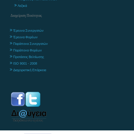
Λεξικά
Διαχείριση Ποιότητας
Έρευνα Συνεργατών
Έρευνα Φορέων
Παράπονα Συνεργατών
Παράπονα Φορέων
Προτάσεις Βελτίωσης
ISO 9001 - 2008
Διαχειριστική Επάρκεια