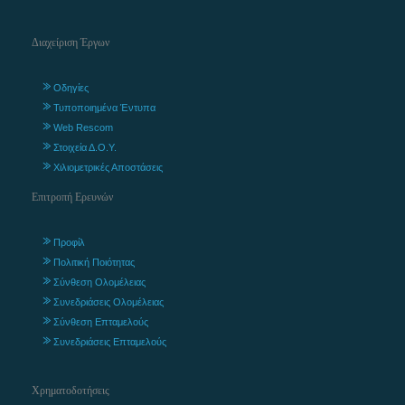
Διαχείριση Έργων
Οδηγίες
Τυποποιημένα Έντυπα
Web Rescom
Στοιχεία Δ.Ο.Υ.
Χιλιομετρικές Αποστάσεις
Επιτροπή Ερευνών
Προφίλ
Πολιτική Ποιότητας
Σύνθεση Ολομέλειας
Συνεδριάσεις Ολομέλειας
Σύνθεση Επταμελούς
Συνεδριάσεις Επταμελούς
Χρηματοδοτήσεις