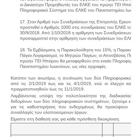
οι Δικαιούχοι Προμηθευτές του ΕΛΚΕ του πρώην ΤΕΙ Ηπείρου
Πληροφοριακό Σύστημα του ΕΛΚΕ του Πανεπιστημίου Ιωαννί
17. Στον Αριθμό των Συνεδριάσεων της Επιτροπής Ερευνών 
προστεθεί ο Αριθμός 1000 στις συνεδριάσεις του ΕΛΚΕ του 
30/9/2018. Από 1/10/2018 η αρίθμηση των Συνεδριάσεων θα 
προσαρμοστεί στην αρίθμηση των συνεδριάσεων του ΕΛΚΕ τ
18. Τα Εμβάσματα, η Παρακολούθηση του 15%, η Παρακολούθ
Πάγιοι Λογαριασμοί, το Μητρώο Παγίων, οι Αποσβέσεις Παγί
πρώην ΤΕΙ Ηπείρου θα μεταφερθούν στο ενιαίο Πληροφορι
Πανεπιστημίου Ιωαννίνων, ως νέες εγγραφές.
Κατόπιν των ανωτέρω, η συνένωση των δύο Πληροφοριακών 
από τις 2/1/2019 έως και τις 4/1/2019, ενώ οι έλεγχοι και
πραγματοποιηθούν έως τις 11/1/2019.
Λαμβάνοντας υπόψη την πολυπλοκότητα της διαδικασίας 
δεδομένων των δύο πληροφοριακών συστημάτων, ζητούμε εκ 
για τις καθυστερήσεις που ενδεχομένως θα προκύψουν στις δ
συναλλαγές των υλοποιούμενων έργων.
Είμαστε στη διάθεσή σας για κάθε πρόσθετη διευκρίνιση.