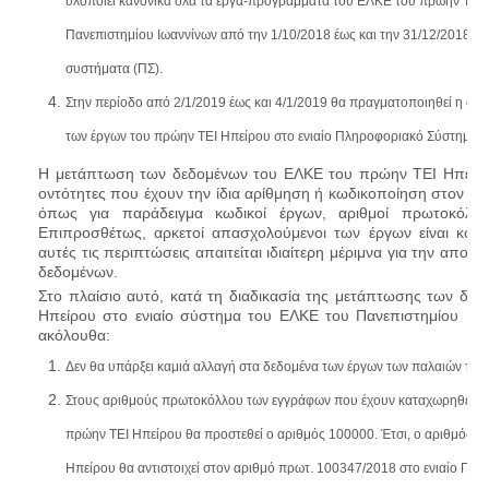
υλοποιεί κανονικά όλα τα έργα-προγράμματα του ΕΛΚΕ του πρώην ΤΕΙ 
Πανεπιστημίου Ιωαννίνων από την 1/10/2018 έως και την 31/12/2018 γ
συστήματα (ΠΣ).
Στην περίοδο από 2/1/2019 έως και 4/1/2019 θα πραγματοποιηθεί η ορ
των έργων του πρώην ΤΕΙ Ηπείρου στο ενιαίο Πληροφοριακό Σύστημα τ
Η μετάπτωση των δεδομένων του ΕΛΚΕ του πρώην ΤΕΙ Ηπείρο
οντότητες που έχουν την ίδια αρίθμηση ή κωδικοποίηση στον Ε
όπως για παράδειγμα κωδικοί έργων, αριθμοί πρωτοκόλλω
Επιπροσθέτως, αρκετοί απασχολούμενοι των έργων είναι κοιν
αυτές τις περιπτώσεις απαιτείται ιδιαίτερη μέριμνα για την αποτ
δεδομένων.
Στο πλαίσιο αυτό, κατά τη διαδικασία της μετάπτωσης των δ
Ηπείρου στο ενιαίο σύστημα του ΕΛΚΕ του Πανεπιστημίου Ιω
ακόλουθα:
Δεν θα υπάρξει καμιά αλλαγή στα δεδομένα των έργων των παλαιών τμη
Στους αριθμούς πρωτοκόλλου των εγγράφων που έχουν καταχωρηθεί σ
πρώην ΤΕΙ Ηπείρου θα προστεθεί ο αριθμός 100000. Έτσι, ο αριθμός 
Ηπείρου θα αντιστοιχεί στον αριθμό πρωτ. 100347/2018 στο ενιαίο Π