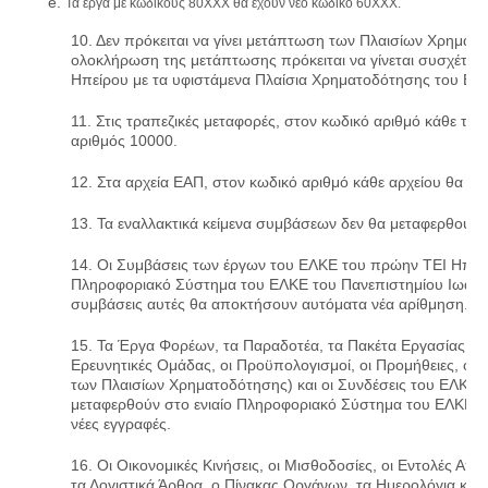
Τα έργα με κωδικούς 80ΧΧΧ θα έχουν νέο κωδικό 60ΧΧΧ.
10. Δεν πρόκειται να γίνει μετάπτωση των Πλαισίων Χρηματο
ολοκλήρωση της μετάπτωσης πρόκειται να γίνεται συσχέτι
Ηπείρου με τα υφιστάμενα Πλαίσια Χρηματοδότησης του ΕΛ
11. Στις τραπεζικές μεταφορές, στον κωδικό αριθμό κάθε τρ
αριθμός 10000.
12. Στα αρχεία ΕΑΠ, στον κωδικό αριθμό κάθε αρχείου θα πρ
13. Τα εναλλακτικά κείμενα συμβάσεων δεν θα μεταφερθούν.
14. Οι Συμβάσεις των έργων του ΕΛΚΕ του πρώην ΤΕΙ Ηπείρ
Πληροφοριακό Σύστημα του ΕΛΚΕ του Πανεπιστημίου Ιωαννί
συμβάσεις αυτές θα αποκτήσουν αυτόματα νέα αρίθμηση.
15. Τα Έργα Φορέων, τα Παραδοτέα, τα Πακέτα Εργασίας, οι 
Ερευνητικές Ομάδας, οι Προϋπολογισμοί, οι Προμήθειες, οι Χ
των Πλαισίων Χρηματοδότησης) και οι Συνδέσεις του ΕΛΚΕ
μεταφερθούν στο ενιαίο Πληροφοριακό Σύστημα του ΕΛΚΕ τ
νέες εγγραφές.
16. Οι Οικονομικές Κινήσεις, οι Μισθοδοσίες, οι Εντολές Α
τα Λογιστικά Άρθρα, ο Πίνακας Οργάνων, τα Ημερολόγια κίνη