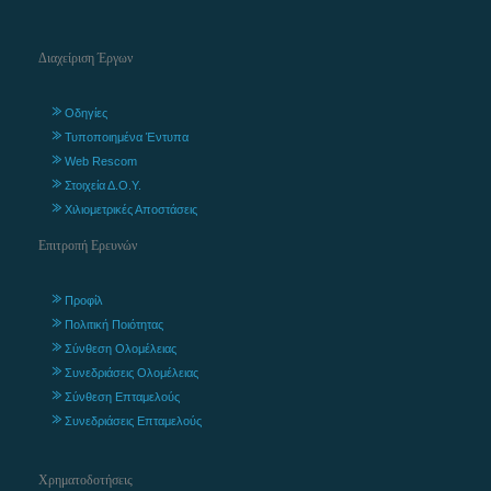
Διαχείριση Έργων
Οδηγίες
Τυποποιημένα Έντυπα
Web Rescom
Στοιχεία Δ.Ο.Υ.
Χιλιομετρικές Αποστάσεις
Επιτροπή Ερευνών
Προφίλ
Πολιτική Ποιότητας
Σύνθεση Ολομέλειας
Συνεδριάσεις Ολομέλειας
Σύνθεση Επταμελούς
Συνεδριάσεις Επταμελούς
Χρηματοδοτήσεις