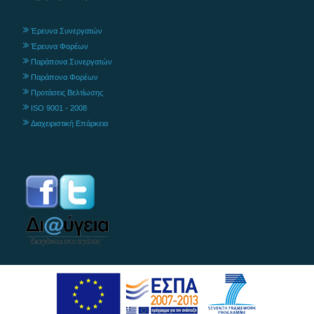
Έρευνα Συνεργατών
Έρευνα Φορέων
Παράπονα Συνεργατών
Παράπονα Φορέων
Προτάσεις Βελτίωσης
ISO 9001 - 2008
Διαχειριστική Επάρκεια