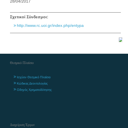
28/04/2017
Σχετικοί Σύνδεσμοι:
http://www.rc.uoi.gr/index.php/entypa
Θεσμικό Πλαίσιο
Ισχύον Θεσμικό Πλαίσιο
Κώδικας Δεοντολογίας
Οδηγός Χρηματοδότησης
Διαχείριση Έργων