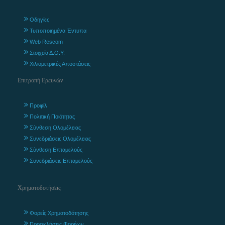
Οδηγίες
Τυποποιημένα Έντυπα
Web Rescom
Στοιχεία Δ.Ο.Υ.
Χιλιομετρικές Αποστάσεις
Επιτροπή Ερευνών
Προφίλ
Πολιτική Ποιότητας
Σύνθεση Ολομέλειας
Συνεδριάσεις Ολομέλειας
Σύνθεση Επταμελούς
Συνεδριάσεις Επταμελούς
Χρηματοδοτήσεις
Φορείς Χρηματοδότησης
Προσκλήσεις Φορέων