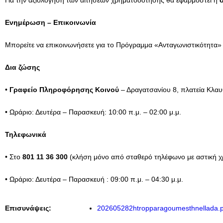
Για την αξιολόγηση των αιτήσεων χρηματοδότησης θα εφαρμοστεί η
Ενημέρωση – Επικοινωνία
Μπορείτε να επικοινωνήσετε για το Πρόγραμμα «Ανταγωνιστικότητα
Δια ζώσης
•
Γραφείο Πληροφόρησης Κοινού
– Δραγατσανίου 8, πλατεία Κλα
• Ωράριο: Δευτέρα – Παρασκευή: 10:00 π.μ. – 02:00 μ.μ.
Τηλεφωνικά
• Στο
801 11 36 300
(κλήση μόνο από σταθερό τηλέφωνο με αστική 
• Ωράριο: Δευτέρα – Παρασκευή : 09:00 π.μ. – 04:30 μ.μ.
Επισυνάψεις:
202605282htropparagoumesthnellada.p