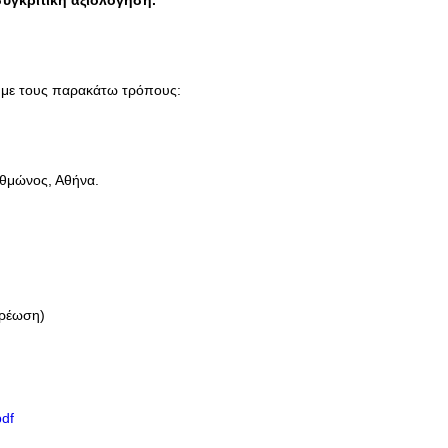
συγκριτική αξιολόγηση.
» με τους παρακάτω τρόπους:
υθμώνος, Αθήνα.
χρέωση)
df