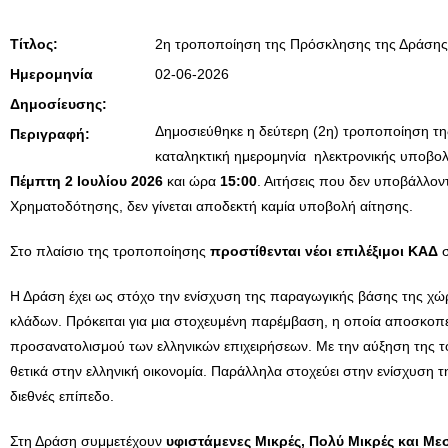
Τίτλος:
2η τροποποίηση της Πρόσκλησης της Δράσης
Ημερομηνία
02-06-2026
Δημοσίευσης:
Δημοσιεύθηκε η δεύτερη (2η) τροποποίηση τ
Περιγραφή:
καταληκτική ημερομηνία ηλεκτρονικής υποβο
Πέμπτη 2 Ιουλίου 2026
και ώρα
15:00
. Αιτήσεις που δεν υποβάλλον
Χρηματοδότησης, δεν γίνεται αποδεκτή καμία υποβολή αίτησης.
Στο πλαίσιο της τροποποίησης
προστίθενται νέοι επιλέξιμοι ΚΑΔ
σ
Η Δράση έχει ως στόχο την ενίσχυση της παραγωγικής βάσης της χώ
κλάδων. Πρόκειται για μια στοχευμένη παρέμβαση, η οποία αποσκοπε
προσανατολισμού των ελληνικών επιχειρήσεων. Με την αύξηση της τ
θετικά στην ελληνική οικονομία. Παράλληλα στοχεύει στην ενίσχυση
διεθνές επίπεδο.
Στη Δράση συμμετέχουν
υφιστάμενες Μικρές, Πολύ Μικρές και Με