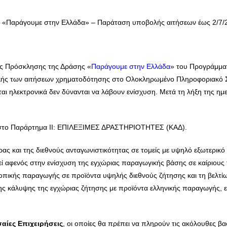
 «Παράγουμε στην Ελλάδα» – Παράταση υποβολής αιτήσεων έως 2/7/
ης Πρόσκλησης της Δράσης «
Παράγουμε στην Ελλάδα
» του Προγράμμα
λής των αιτήσεων χρηματοδότησης στο Ολοκληρωμένο Πληροφοριακό Σύ
ται ηλεκτρονικά δεν δύνανται να λάβουν ενίσχυση. Μετά τη λήξη της η
το Παράρτημα ΙΙ: EΠΙΛΕΞΙΜΕΣ ΔΡΑΣΤΗΡΙΟΤΗΤΕΣ (ΚΑΔ).
ρας και της διεθνούς ανταγωνιστικότητας σε τομείς με υψηλό εξωτερ
ί αφενός στην ενίσχυση της εγχώριας παραγωγικής βάσης σε καίριους τ
οπικής παραγωγής σε προϊόντα υψηλής διεθνούς ζήτησης και τη βελτί
 της κάλυψης της εγχώριας ζήτησης με προϊόντα ελληνικής παραγωγής, 
σαίες Επιχειρήσεις
, οι οποίες θα πρέπει να πληρούν τις ακόλουθες β