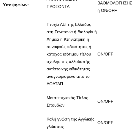
ΒΑΘΜΟΛΟΓΗΣΗΣ
Υποψηφίων:
ΠΡΟΣΟΝΤΑ
ή ON/OFF
Πτυχίο ΑΕΙ της Ελλάδος
στη Γεωπονία ή Βιολογία ή
Χημεία ή Κτηνιατρική ή
συναφούς ειδικότητας ή
κάτοχος ισότιμου τίτλου
ON/OFF
σχολής της αλλοδαπής
αντίστοιχης ειδικότητας
αναγνωρισμένο από το
ΔΟΑΤΑΠ
Μεταπτυχιακός Τίτλος
ON/OFF
Σπουδών
Καλή γνώση της Αγγλικής
ON/OFF
γλώσσας